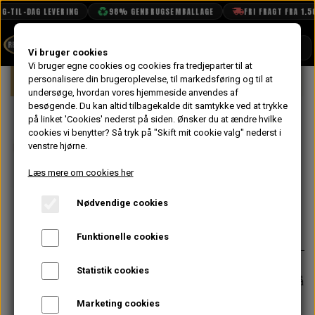
G-TIL-DAG LEVERING
98% GENBRUGSEMBALLAGE
FRI FRAGT FRA 1.50
SHOP
Vi bruger cookies
Vi bruger egne cookies og cookies fra tredjeparter til at
Forside
personalisere din brugeroplevelse, til markedsføring og til at
Mini
Elektrisk System
Generator
BOOK TID
undersøge, hvordan vores hjemmeside anvendes af
besøgende. Du kan altid tilbagekalde dit samtykke ved at trykke
PROJEKTER
Generator
på linket 'Cookies' nederst på siden.
Ønsker du at ændre hvilke
TEKNISK DATA
cookies vi benytter? Så tryk på "Skift mit cookie valg" nederst i
Beslag A+ &
venstre hjørne.
OM OS
Dynamo
Læs mere om cookies her
OLIETECH
Nødvendige cookies
VANDPOLERING
På lager
110,40 kr.
Varenummer: CAM4853
Funktionelle cookies
Statistik cookies
Forventet leveringstid:
Varen er på
lager. 1-2 dages leveringstid
Marketing cookies