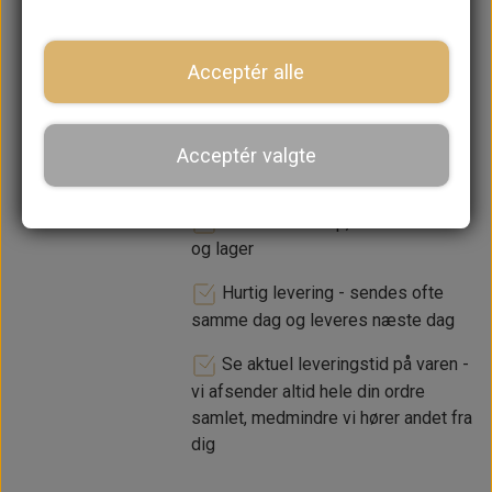
−
+
Acceptér alle
LÆG I KURV
Acceptér valgte
Dansk webshop, kundeservice
og lager
Hurtig levering - sendes ofte
samme dag og leveres næste dag
Se aktuel leveringstid på varen -
vi afsender altid hele din ordre
samlet, medmindre vi hører andet fra
dig