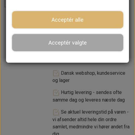
På lager
lager. 1-2 dages leveringstid
Acceptér alle
−
+
Acceptér valgte
LÆG I KURV
Dansk webshop, kundeservice
og lager
Hurtig levering - sendes ofte
samme dag og leveres næste dag
Se aktuel leveringstid på varen -
vi afsender altid hele din ordre
samlet, medmindre vi hører andet fra
dig