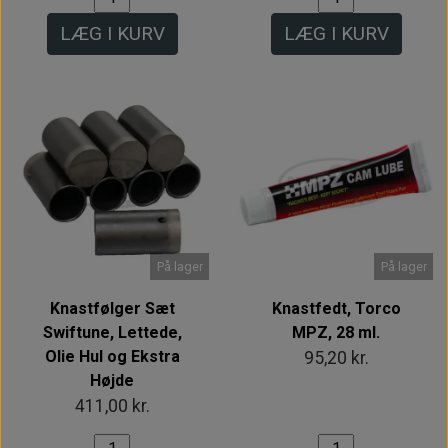
LÆG I KURV
LÆG I KURV
På lager
På lager
Knastfølger Sæt
Knastfedt, Torco
Swiftune, Lettede,
MPZ, 28 ml.
Olie Hul og Ekstra
95,20 kr.
Højde
411,00 kr.