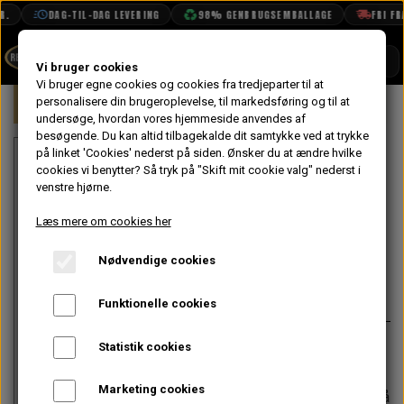
.
DAG-TIL-DAG LEVERING
98% GENBRUGSEMBALLAGE
FRI FRAG
SHOP
Vi bruger cookies
Vi bruger egne cookies og cookies fra tredjeparter til at
Forside
personalisere din brugeroplevelse, til markedsføring og til at
Mini
Motor
Blok
Knastaksel &
BOOK TID
undersøge, hvordan vores hjemmeside anvendes af
besøgende. Du kan altid tilbagekalde dit samtykke ved at trykke
PROJEKTER
Dobbelt
på linket 'Cookies' nederst på siden.
Ønsker du at ændre hvilke
TEKNISK DATA
cookies vi benytter? Så tryk på "Skift mit cookie valg" nederst i
knastkæde
venstre hjørne.
OM OS
uden samling
Læs mere om cookies her
OLIETECH
Nødvendige cookies
VANDPOLERING
88,80 kr.
Intet billede
Varenummer: 2H4905
Funktionelle cookies
Uden samling.
Statistik cookies
Marketing cookies
Forventet leveringstid:
Varen er på