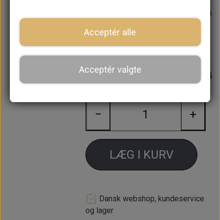
lavet i den nye type frontgitter med
blank liste på kofangerlæben, så den
passer på ALLE Mini'er fra MK2->
Acceptér alle
Med udvendig åbning af motorhjelm.
Acceptér valgte
Forventet leveringstid:
Varen er på
lager. 1-2 dages leveringstid
−
+
LÆG I KURV
Dansk webshop, kundeservice
og lager