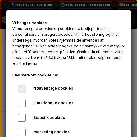
DAG-TIL-DAG LEVERING
98% GENBRUGSEMBALLAGE
FRI FRAGT
SHOP
Vi bruger cookies
Vi bruger egne cookies og cookies fra tredjeparter til at
Forside
personalisere din brugeroplevelse, til markedsføring og til at
Mini
Eksteriør
Front Gitter
Fro
BOOK TID
undersøge, hvordan vores hjemmeside anvendes af
besøgende. Du kan altid tilbagekalde dit samtykke ved at trykke
PROJEKTER
Front Gitter
på linket 'Cookies' nederst på siden.
Ønsker du at ændre hvilke
TEKNISK DATA
cookies vi benytter? Så tryk på "Skift mit cookie valg" nederst i
Wavy - MK2->
venstre hjørne.
OM OS
med Udvendig
Læs mere om cookies her
OLIETECH
Opluk
Nødvendige cookies
VANDPOLERING
På lager
Funktionelle cookies
1.484,80 kr.
Varenummer: 8B12507
Statistik cookies
Wavy grille look fra MK1/MK2, men
Marketing cookies