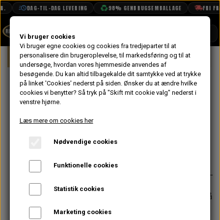
.
DAG-TIL-DAG LEVERING
98% GENBRUGSEMBALLAGE
FRI FRA
SHOP
Vi bruger cookies
Vi bruger egne cookies og cookies fra tredjeparter til at
Forside
personalisere din brugeroplevelse, til markedsføring og til at
Mini
Indsugning & Brændstofsystem
BOOK TID
undersøge, hvordan vores hjemmeside anvendes af
besøgende. Du kan altid tilbagekalde dit samtykke ved at trykke
PROJEKTER
Skrue til
på linket 'Cookies' nederst på siden.
Ønsker du at ændre hvilke
TEKNISK DATA
cookies vi benytter? Så tryk på "Skift mit cookie valg" nederst i
Svømmehus -
venstre hjørne.
OM OS
HIF Karburator
Læs mere om cookies her
OLIETECH
Nødvendige cookies
VANDPOLERING
På lager
11,20 kr.
Varenummer: AUD3590
Funktionelle cookies
Statistik cookies
Forventet leveringstid:
Varen er på
lager. 1-2 dages leveringstid
Marketing cookies