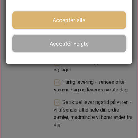
−
+
Acceptér alle
LÆG I KURV
Acceptér valgte
Dansk webshop, kundeservice
og lager
Hurtig levering - sendes ofte
samme dag og leveres næste dag
Se aktuel leveringstid på varen -
vi afsender altid hele din ordre
samlet, medmindre vi hører andet fra
dig