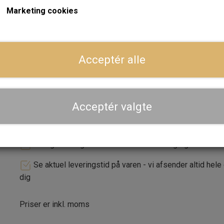
Marketing cookies
Højden måler 30mm.
ger
Forventet leveringstid:
Varen er på lager. 1-2 dages leve
Acceptér alle
LÆG I 
−
+
Acceptér valgte
Dansk webshop, kundeservice og lager
Hurtig levering - sendes ofte samme dag og leveres 
Se aktuel leveringstid på varen - vi afsender altid hele
dig
Priser er inkl. moms