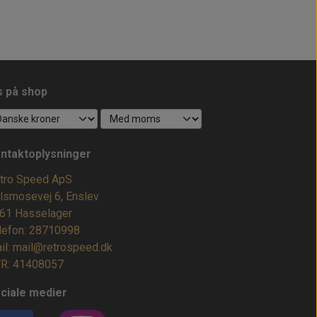
s på shop
ntaktoplysninger
tro Speed ApS
lsmosevej 6, Enslev
61 Hasselager
lefon: 28710998
il: mail@retrospeed.dk
R: 41408057
ciale medier