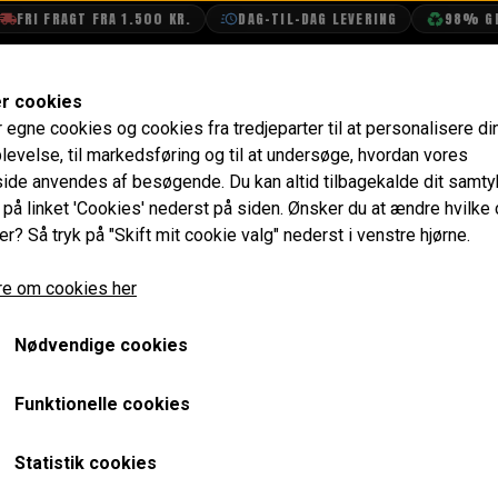
FRI FRAGT FRA 1.500 KR.
DAG-TIL-DAG LEVERING
98% GENB
SHOP
OLIETECH
VANDPOLERING
er cookies
r egne cookies og cookies fra tredjeparter til at personalisere di
Tagluge - Oval Loft Ventilation til Van/Estate/Pick-up
levelse, til markedsføring og til at undersøge, hvordan vores
de anvendes af besøgende. Du kan altid tilbagekalde dit samt
Tagluge - Oval Loft Ventila
e på linket 'Cookies' nederst på siden.
Ønsker du at ændre hvilke
er? Så tryk på "Skift mit cookie valg" nederst i venstre hjørne.
Van/Estate/Pick-up
e om cookies her
1.257,60 kr.
Varenummer: 88G486
Nødvendige cookies
Reproduktion af det originale design.
Funktionelle cookies
Monteringspladen måler 239mmx150mm
Statistik cookies
Ventilationslågen måler 210mmx121mm