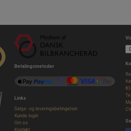
Vi
Ko
Betalingsmetoder
Re
Kø
83
Te
Links
Ma
Salgs- og leveringsbetingelser
CV
Kunde login
So
Om os
Kontakt