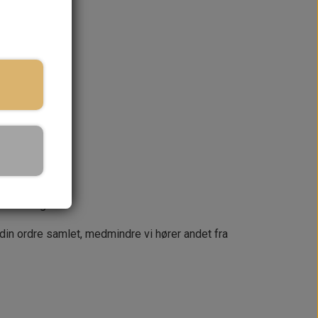
ringstid
KURV
næste dag
 din ordre samlet, medmindre vi hører andet fra