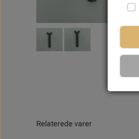
På la
Relaterede varer