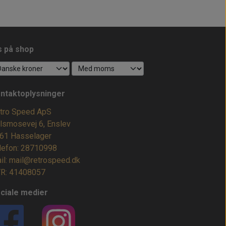
s på shop
ntaktoplysninger
tro Speed ApS
lsmosevej 6, Enslev
61 Hasselager
lefon: 28710998
il: mail@retrospeed.dk
R: 41408057
ciale medier