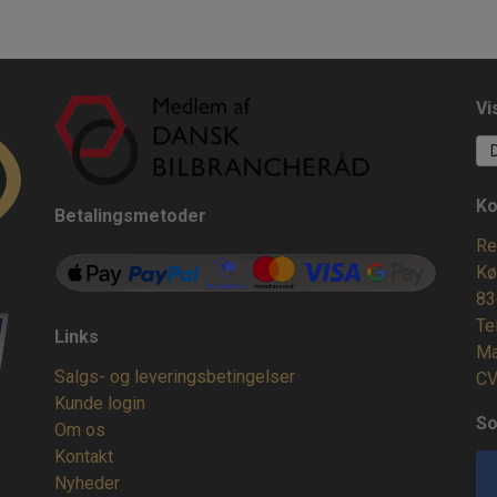
Vi
Ko
Betalingsmetoder
Re
Kø
83
Te
Links
Ma
Salgs- og leveringsbetingelser
CV
Kunde login
So
Om os
Kontakt
Nyheder