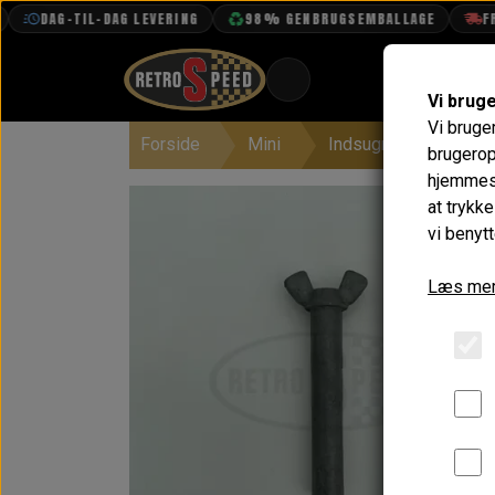
DAG-TIL-DAG LEVERING
98% GENBRUGSEMBALLAGE
FRI 
Vi brug
Vi bruge
Forside
Mini
Indsugning & Brænd
BOOK TID
brugerop
hjemmesi
PROJEKTER
at trykk
TEKNISK DATA
vi benytt
OM OS
Læs mer
OLIETECH
VANDPOLERING