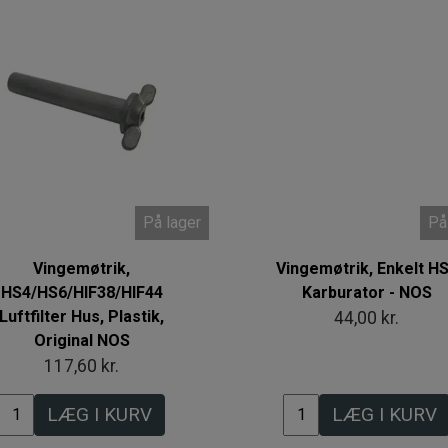
Intet billede
På lager
På
Vingemøtrik,
Vingemøtrik, Enkelt H
HS4/HS6/HIF38/HIF44
Karburator - NOS
Luftfilter Hus, Plastik,
44,00 kr.
Original NOS
117,60 kr.
LÆG I KURV
LÆG I KURV