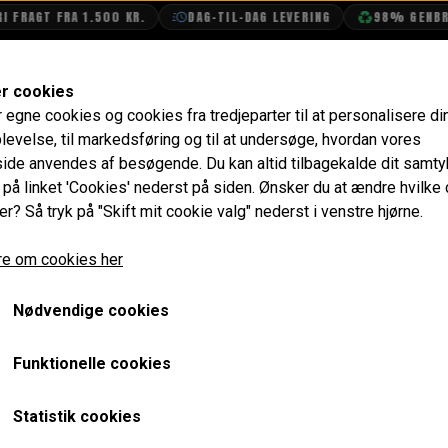
FRAGT FRA 1.500 KR.
DAG-TIL-DAG LEVERING
98% GENBRUG
SHOP
OLIETECH
VANDPOLERING
er cookies
r egne cookies og cookies fra tredjeparter til at personalisere di
stofsystem
Luft Filter
Vingemøtrik, 1992-1994 HIF38 Lu
levelse, til markedsføring og til at undersøge, hvordan vores
de anvendes af besøgende. Du kan altid tilbagekalde dit samt
Vingemøtrik, 1992-1994 HI
e på linket 'Cookies' nederst på siden.
Ønsker du at ændre hvilke
er? Så tryk på "Skift mit cookie valg" nederst i venstre hjørne.
Plastik, Original NOS
e om cookies her
112,00 kr.
Varenummer: CAM6423NOS
Nødvendige cookies
Originalt monteret på karburator Cooper med HIF38 karbur
Funktionelle cookies
HIF48.
Statistik cookies
Kvalitets møtrik sammenlignet med eftermarkedsprodukt der