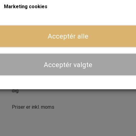
Marketing cookies
Forventet leveringstid:
Varen er på lager. 1-2 dages leve
ger
LÆG I 
−
+
Acceptér alle
Dansk webshop, kundeservice og lager
Acceptér valgte
Hurtig levering - sendes ofte samme dag og leveres 
Se aktuel leveringstid på varen - vi afsender altid hele
dig
Priser er inkl. moms