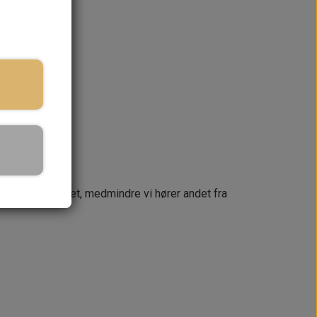
ringstid
KURV
næste dag
 din ordre samlet, medmindre vi hører andet fra