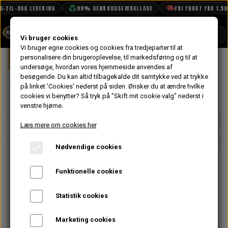
-TIL-DAG LEVERING
98% GENBRUGSEMBALLAGE
FRI FRAGT FRA 1.500
SHOP
Vi bruger cookies
Vi bruger egne cookies og cookies fra tredjeparter til at
Forside
personalisere din brugeroplevelse, til markedsføring og til at
Mini
Hjul
13" Hjul
BOOK TID
undersøge, hvordan vores hjemmeside anvendes af
besøgende. Du kan altid tilbagekalde dit samtykke ved at trykke
PROJEKTER
13" Hjul
på linket 'Cookies' nederst på siden.
Ønsker du at ændre hvilke
TEKNISK DATA
cookies vi benytter? Så tryk på "Skift mit cookie valg" nederst i
venstre hjørne.
OM OS
Læs mere om cookies her
OLIETECH
Nødvendige cookies
VANDPOLERING
Funktionelle cookies
Statistik cookies
Marketing cookies