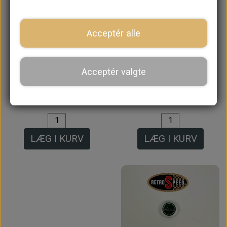
Acceptér alle
Minilight Alu Hjulsæt
Sportspack Fælg
med Sølv Center
6x13 - Reproduktion
Acceptér valgte
7x13" og Yokohama
900,00 kr.
A539
6.560,00 kr.
LÆG I KURV
LÆG I KURV
Intet billede