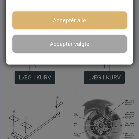
Acceptér alle
Anhænger Træk med
Anhænger Træk med
Typeplade til
Typeplade til
Acceptér valgte
Saloon/Clubman
Varevogn/Pick up
3.000,00 kr.
3.196,00 kr.
LÆG I KURV
LÆG I KURV