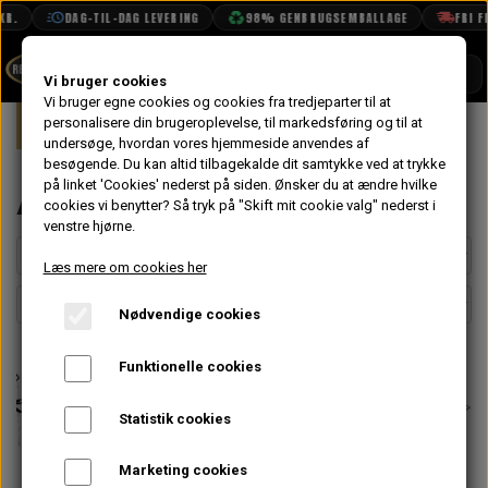
R.
DAG-TIL-DAG LEVERING
98% GENBRUGSEMBALLAGE
FRI FR
SHOP
Vi bruger cookies
Vi bruger egne cookies og cookies fra tredjeparter til at
Forside
personalisere din brugeroplevelse, til markedsføring og til at
Mini
Eksteriør
Anhænger Træk
BOOK TID
undersøge, hvordan vores hjemmeside anvendes af
besøgende. Du kan altid tilbagekalde dit samtykke ved at trykke
PROJEKTER
Anhænger Træk
på linket 'Cookies' nederst på siden.
Ønsker du at ændre hvilke
TEKNISK DATA
cookies vi benytter? Så tryk på "Skift mit cookie valg" nederst i
venstre hjørne.
OM OS
Læs mere om cookies her
OLIETECH
Nødvendige cookies
VANDPOLERING
Funktionelle cookies
Statistik cookies
Marketing cookies