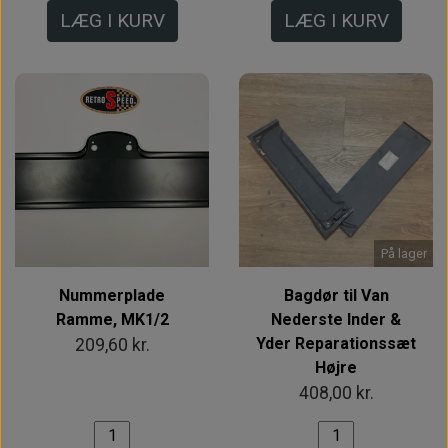
LÆG I KURV
LÆG I KURV
På lager
Nummerplade
Bagdør til Van
Ramme, MK1/2
Nederste Inder &
Yder Reparationssæt
209,60 kr.
Højre
408,00 kr.