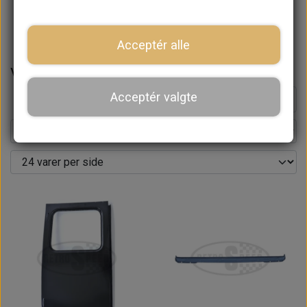
Bagrude
Acceptér alle
Varer
Acceptér valgte
Side 1 / 6
Forrige side
Næste side