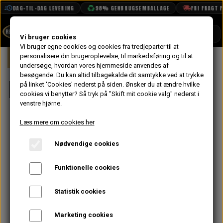
DAG-TIL-DAG LEVERING
98% GENBRUGSEMBALLAGE
FRI FRAGT FRA 1
SHOP
Vi bruger cookies
Vi bruger egne cookies og cookies fra tredjeparter til at
Forside
personalisere din brugeroplevelse, til markedsføring og til at
Mini
Karrosseri
Bag
BOOK TID
undersøge, hvordan vores hjemmeside anvendes af
besøgende. Du kan altid tilbagekalde dit samtykke ved at trykke
PROJEKTER
Bag
på linket 'Cookies' nederst på siden.
Ønsker du at ændre hvilke
TEKNISK DATA
cookies vi benytter? Så tryk på "Skift mit cookie valg" nederst i
venstre hjørne.
OM OS
Læs mere om cookies her
OLIETECH
Nødvendige cookies
VANDPOLERING
Funktionelle cookies
Statistik cookies
Marketing cookies