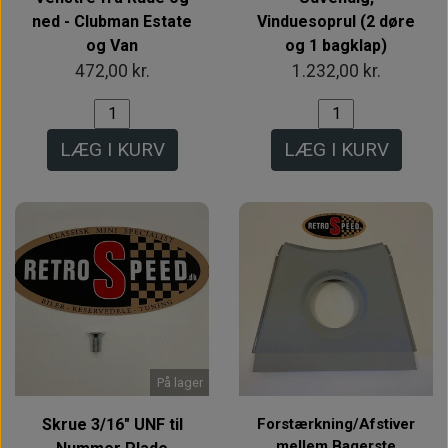
ned - Clubman Estate
Vinduesoprul (2 døre
og Van
og 1 bagklap)
472,00 kr.
1.232,00 kr.
LÆG I KURV
LÆG I KURV
På lager
Skrue 3/16" UNF til
Forstærkning/Afstiver
mellem Bagerste