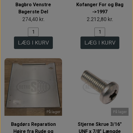
Bagbro Venstre
Kofanger For og Bag
Bagerste Del
->1997
274,40 kr.
2.212,80 kr.
LÆG I KURV
LÆG I KURV
På lager
På lager
Bagdørs Reparation
Stjerne Skrue 3/16"
Højre fra Rude og
UNF x 7/8" Længde