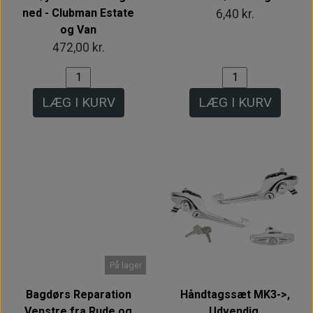
ned - Clubman Estate
6,40 kr.
og Van
472,00 kr.
LÆG I KURV
LÆG I KURV
Intet billede
På lager
Bagdørs Reparation
Håndtagssæt MK3->,
Venstre fra Rude og
Udvendig,