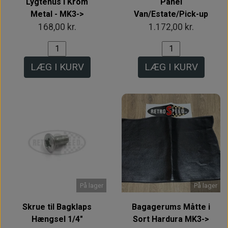
Lygtehus i Krom
Panel
Metal - MK3->
Van/Estate/Pick-up
168,00 kr.
1.172,00 kr.
LÆG I KURV
LÆG I KURV
På lager
På lager
Skrue til Bagklaps
Bagagerums Måtte i
Hængsel 1/4"
Sort Hardura MK3->