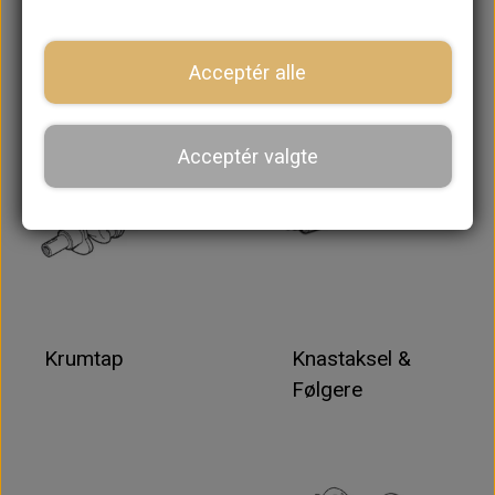
Stempler & Ringe
Leje Skåle
Acceptér alle
Acceptér valgte
Krumtap
Knastaksel &
Følgere