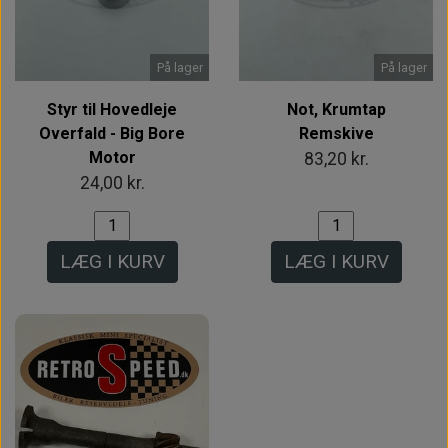
På lager
På lager
Styr til Hovedleje
Not, Krumtap
Overfald - Big Bore
Remskive
Motor
83,20 kr.
24,00 kr.
LÆG I KURV
LÆG I KURV