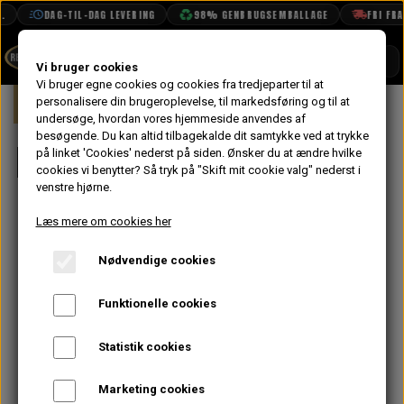
DAG-TIL-DAG LEVERING
98% GENBRUGSEMBALLAGE
FRI FRAGT
SHOP
Vi bruger cookies
Vi bruger egne cookies og cookies fra tredjeparter til at
Forside
personalisere din brugeroplevelse, til markedsføring og til at
Mini
Motor
Blok
BOOK TID
undersøge, hvordan vores hjemmeside anvendes af
besøgende. Du kan altid tilbagekalde dit samtykke ved at trykke
PROJEKTER
Blok
på linket 'Cookies' nederst på siden.
Ønsker du at ændre hvilke
TEKNISK DATA
cookies vi benytter? Så tryk på "Skift mit cookie valg" nederst i
venstre hjørne.
OM OS
Læs mere om cookies her
OLIETECH
Nødvendige cookies
VANDPOLERING
Funktionelle cookies
Statistik cookies
Marketing cookies