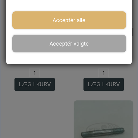
Intet billede
Intet billede
Acceptér alle
På lager
Acceptér valgte
Kølerslange 1/2"
MANIFOLD TWIN
90gr. vinkel
INLET HS4/6
138,40 kr.
1.016,80 kr.
LÆG I KURV
LÆG I KURV
Intet billede