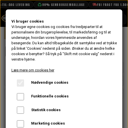
L-DAG LEVERING
98% GENBRUGSEMBALLAGE
FRI FRAGT FRA 1.500 KR
SHOP
Vi bruger cookies
Vi bruger egne cookies og cookies fra tredjeparter til at
Forside
personalisere din brugeroplevelse, til markedsføring og til at
Mini
Indsugning & Brændstofsystem
BOOK TID
undersøge, hvordan vores hjemmeside anvendes af
besøgende. Du kan altid tilbagekalde dit samtykke ved at trykke
PROJEKTER
Manifold
på linket 'Cookies' nederst på siden.
Ønsker du at ændre hvilke
TEKNISK DATA
cookies vi benytter? Så tryk på "Skift mit cookie valg" nederst i
venstre hjørne.
OM OS
Side 1 / 2
Forrige side
Næste side
Læs mere om cookies her
OLIETECH
Nødvendige cookies
VANDPOLERING
Funktionelle cookies
Statistik cookies
Marketing cookies