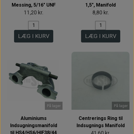
Messing, 5/16" UNF
1,5", Manifold
11,20 kr.
8,80 kr.
LÆG I KURV
LÆG I KURV
På lager
På lager
Aluminiums
Centrerings Ring til
Indsugningsmanifold
Indsugnings Manifold
til HS4/HS6/HIF38/44
41,60 kr.