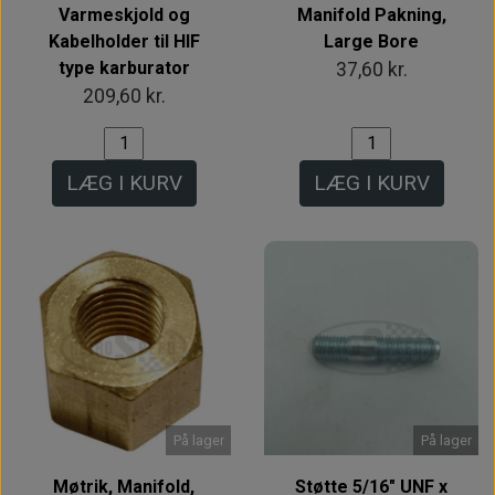
Varmeskjold og
Manifold Pakning,
Kabelholder til HIF
Large Bore
type karburator
37,60 kr.
209,60 kr.
LÆG I KURV
LÆG I KURV
På lager
På lager
Møtrik, Manifold,
Støtte 5/16" UNF x