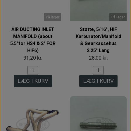
På lager
På lager
AIR DUCTING INLET
Støtte, 5/16", HIF
MANIFOLD (about
Karburator/Manifold
5.5"for HS4 & 2" FOR
& Gearkassehus
HIF6)
2.25" Lang
31,20 kr.
28,00 kr.
LÆG I KURV
LÆG I KURV