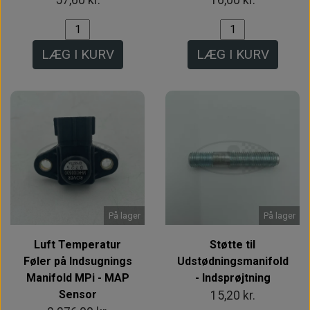
57,60 kr.
16,00 kr.
LÆG I KURV
LÆG I KURV
På lager
På lager
Luft Temperatur
Støtte til
Føler på Indsugnings
Udstødningsmanifold
Manifold MPi - MAP
- Indsprøjtning
Sensor
15,20 kr.