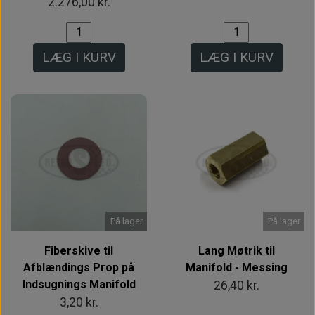
2.276,00 kr.
LÆG I KURV
LÆG I KURV
På lager
På lager
Fiberskive til
Lang Møtrik til
Afblændings Prop på
Manifold - Messing
Indsugnings Manifold
26,40 kr.
3,20 kr.