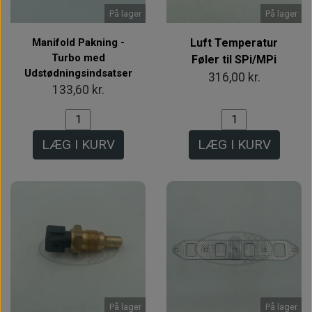
På lager
På lager
Manifold Pakning -
Luft Temperatur
Turbo med
Føler til SPi/MPi
Udstødningsindsatser
316,00 kr.
133,60 kr.
LÆG I KURV
LÆG I KURV
På lager
På lager