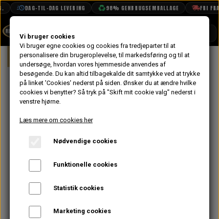
DAG-TIL-DAG LEVERING
98% GENBRUGSEMBALLAGE
FRI FRAG
SHOP
Vi bruger cookies
Vi bruger egne cookies og cookies fra tredjeparter til at
Forside
personalisere din brugeroplevelse, til markedsføring og til at
MG
MG Metro
BOOK TID
undersøge, hvordan vores hjemmeside anvendes af
besøgende. Du kan altid tilbagekalde dit samtykke ved at trykke
PROJEKTER
på linket 'Cookies' nederst på siden.
Ønsker du at ændre hvilke
DENNE SIDE ER UNDER
TEKNISK DATA
cookies vi benytter? Så tryk på "Skift mit cookie valg" nederst i
venstre hjørne.
OM OS
OPBYGNING
Læs mere om cookies her
OLIETECH
Nødvendige cookies
VANDPOLERING
De fleste varer er online, men uden billeder,
Funktionelle cookies
på engelsk og endnu ikke fordelt i
kategorierne.
Statistik cookies
For at vi kan hjælpe dig bedst muligt, følg
nedenstående vejledning:
Marketing cookies