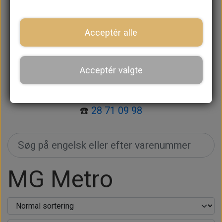
🔍 Søg efter varenummer i søgefeltet.
🔎 Søg efter varen på engelsk i søgefeltet.
Acceptér alle
📞 Kan du ikke finde det, du skal bruge?
Kontakt os
, så hjælper vi dig.
Acceptér valgte
📧
mail@retrospeed.dk
☎️
28 71 09 98
MG Metro