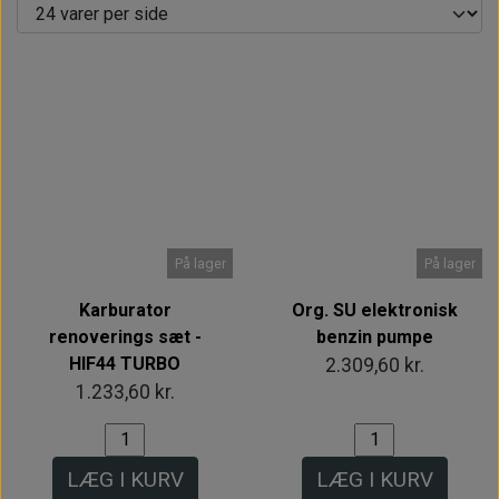
Intet billede
Intet billede
På lager
På lager
Karburator
Org. SU elektronisk
renoverings sæt -
benzin pumpe
HIF44 TURBO
2.309,60 kr.
1.233,60 kr.
LÆG I KURV
LÆG I KURV