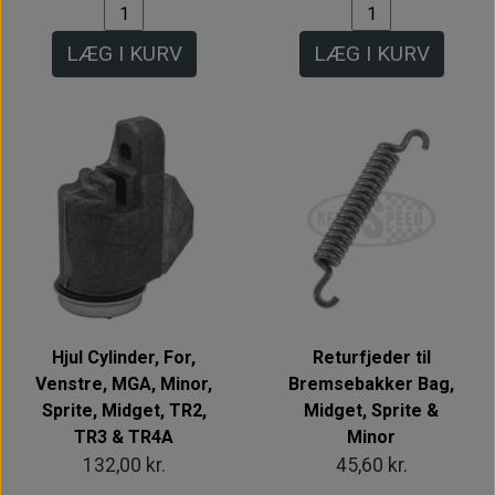
LÆG I KURV
LÆG I KURV
Hjul Cylinder, For,
Returfjeder til
Venstre, MGA, Minor,
Bremsebakker Bag,
Sprite, Midget, TR2,
Midget, Sprite &
TR3 & TR4A
Minor
132,00 kr.
45,60 kr.