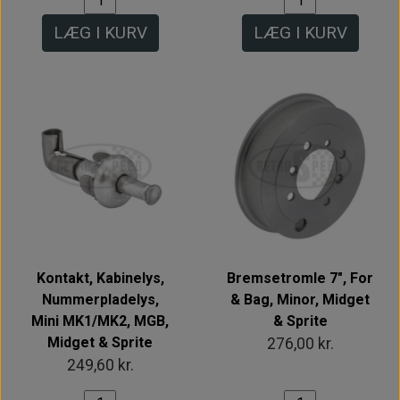
LÆG I KURV
LÆG I KURV
Kontakt, Kabinelys,
Bremsetromle 7", For
Nummerpladelys,
& Bag, Minor, Midget
Mini MK1/MK2, MGB,
& Sprite
Midget & Sprite
276,00 kr.
249,60 kr.