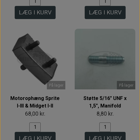
LÆG I KURV
LÆG I KURV
På lager
På lager
Motorophæng Sprite
Støtte 5/16" UNF x
I-III & Midget I-II
1,5", Manifold
68,00 kr.
8,80 kr.
LÆG I KURV
LÆG I KURV