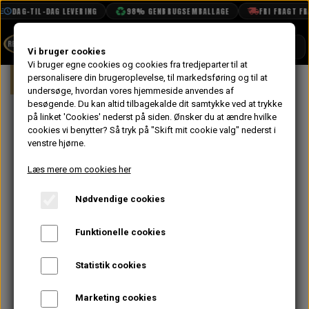
DAG-TIL-DAG LEVERING
98% GENBRUGSEMBALLAGE
FRI FRAGT FRA 1.
SHOP
Vi bruger cookies
Vi bruger egne cookies og cookies fra tredjeparter til at
Forside
personalisere din brugeroplevelse, til markedsføring og til at
MG
MG Midget
BOOK TID
undersøge, hvordan vores hjemmeside anvendes af
besøgende. Du kan altid tilbagekalde dit samtykke ved at trykke
PROJEKTER
på linket 'Cookies' nederst på siden.
Ønsker du at ændre hvilke
DENNE SIDE ER UNDER
TEKNISK DATA
cookies vi benytter? Så tryk på "Skift mit cookie valg" nederst i
venstre hjørne.
OM OS
OPBYGNING
Læs mere om cookies her
OLIETECH
Nødvendige cookies
VANDPOLERING
De fleste varer er online, men uden billeder,
Funktionelle cookies
på engelsk og endnu ikke fordelt i
kategorierne.
Statistik cookies
For at vi kan hjælpe dig bedst muligt, følg
nedenstående vejledning:
Marketing cookies