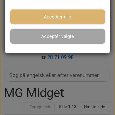
🔍 Søg efter varenummer i søgefeltet.
🔎 Søg efter varen på engelsk i søgefeltet.
Acceptér alle
📞 Kan du ikke finde det, du skal bruge?
Kontakt os
, så hjælper vi dig.
Acceptér valgte
📧
mail@retrospeed.dk
☎️
28 71 09 98
MG Midget
Side 1 / 3
Forrige side
Næste side