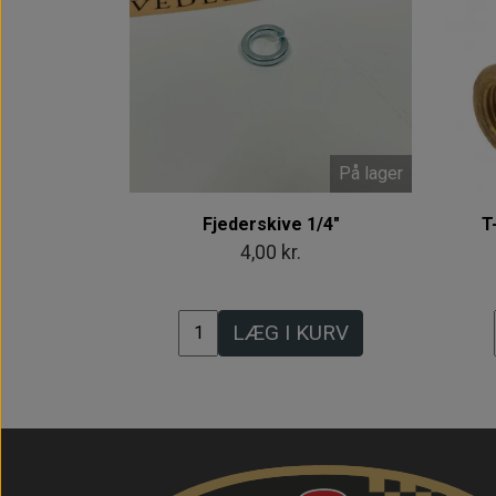
På lager
Fjederskive 1/4"
T
4,00 kr.
LÆG I KURV