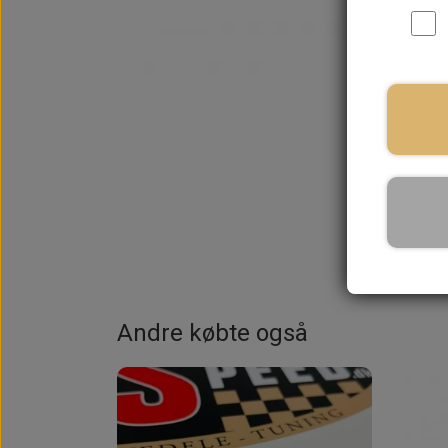
På la
Andre købte også