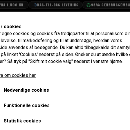
A 1.500 KR.
DAG-TIL-DAG LEVERING
98% GENBRUGSEMBALL
SHOP
OLIETECH
VANDPOLERING
er cookies
r egne cookies og cookies fra tredjeparter til at personalisere di
Diaphragm (Pre-Verto)
Bolt 1/4" UNF x 7/8" Lang
levelse, til markedsføring og til at undersøge, hvordan vores
de anvendes af besøgende. Du kan altid tilbagekalde dit samt
Bolt 1/4" UNF x 7/8" Lang
e på linket 'Cookies' nederst på siden.
Ønsker du at ændre hvilke
er? Så tryk på "Skift mit cookie valg" nederst i venstre hjørne.
8,00 kr.
e om cookies her
Varenummer: SH604071
Nødvendige cookies
Dette er bolten i koblings huset som koblings armen just
Passer også til nogle remskiver på vandpumpen og bruges 
Funktionelle cookies
Forventet leveringstid:
Varen er på lager. 1-2 dages leve
Statistik cookies