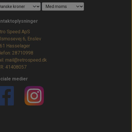
ntaktoplysninger
tro Speed ApS
lsmosevej 6, Enslev
61 Hasselager
lefon: 28710998
il: mail@retrospeed.dk
R: 41408057
ciale medier