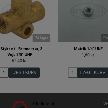
På lager
På
-Stykke til Bremserør, 3
Møtrik 1/4" UNF
Vejs 3/8" UNF
1,60 kr.
62,40 kr.
LÆG I KURV
LÆG I KURV
Vi