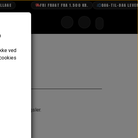
AGE
FRI FRAGT FRA 1.500 KR.
DAG-TIL-DAG LEVERI
n
ykke ved
 cookies
eres mod
til hjelm hængsler.
ringstid