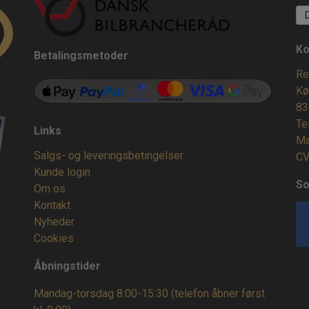
Ko
Betalingsmetoder
Re
Kø
83
Te
Links
Ma
Salgs- og leveringsbetingelser
CV
Kunde login
So
Om os
Kontakt
Nyheder
Cookies
Åbningstider
Mandag-torsdag 8:00-15:30 (telefon åbner først