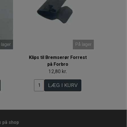
 lager
På lager
Klips til Bremserør Forrest
på Forbro
12,80 kr.
LÆG I KURV
s på shop