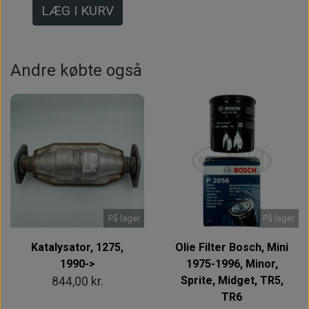
LÆG I KURV
Andre købte også
På lager
På lager
Katalysator, 1275,
Olie Filter Bosch, Mini
1990->
1975-1996, Minor,
Sprite, Midget, TR5,
844,00 kr.
TR6