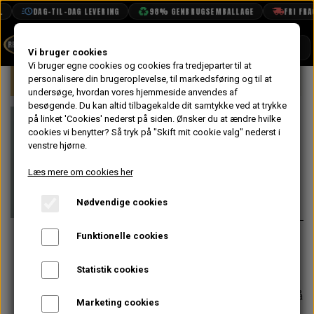
DAG-TIL-DAG LEVERING
98% GENBRUGSEMBALLAGE
FRI FRAGT
SHOP
Vi bruger cookies
Vi bruger egne cookies og cookies fra tredjeparter til at
Forside
personalisere din brugeroplevelse, til markedsføring og til at
Mini
Udstødning
Ophæng, Skruer &
BOOK TID
undersøge, hvordan vores hjemmeside anvendes af
besøgende. Du kan altid tilbagekalde dit samtykke ved at trykke
PROJEKTER
Pakning -
på linket 'Cookies' nederst på siden.
Ønsker du at ændre hvilke
TEKNISK DATA
cookies vi benytter? Så tryk på "Skift mit cookie valg" nederst i
Katalysator
venstre hjørne.
OM OS
Læs mere om cookies her
12,00 kr.
OLIETECH
Nødvendige cookies
Varenummer: GEX7761
VANDPOLERING
På lager
Funktionelle cookies
Metal pakning til katalysator flange
(der skal bruges 2 stk. i for)
Statistik cookies
Forventet leveringstid:
Varen er på
Marketing cookies
lager. 1-2 dages leveringstid