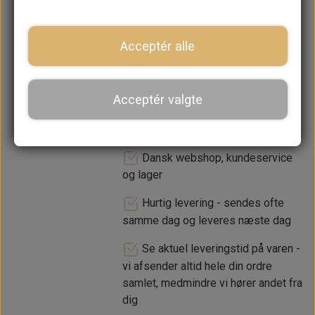
−
+
Acceptér alle
LÆG I KURV
Acceptér valgte
Dansk webshop, kundeservice
og lager
Hurtig levering - sendes ofte
samme dag og leveres næste dag
Se aktuel leveringstid på varen -
vi afsender altid hele din ordre
samlet, medmindre vi hører andet fra
dig