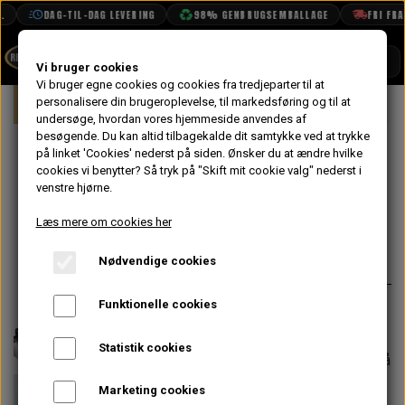
DAG-TIL-DAG LEVERING
98% GENBRUGSEMBALLAGE
FRI FRAGT
SHOP
Vi bruger cookies
Vi bruger egne cookies og cookies fra tredjeparter til at
Forside
personalisere din brugeroplevelse, til markedsføring og til at
Mini
Elektrisk System
Relæer, Kont
BOOK TID
undersøge, hvordan vores hjemmeside anvendes af
besøgende. Du kan altid tilbagekalde dit samtykke ved at trykke
PROJEKTER
Startrelæ, 3
på linket 'Cookies' nederst på siden.
Ønsker du at ændre hvilke
TEKNISK DATA
cookies vi benytter? Så tryk på "Skift mit cookie valg" nederst i
Tilslutninger
venstre hjørne.
OM OS
Læs mere om cookies her
147,20 kr.
OLIETECH
Nødvendige cookies
Varenummer: 13H5952
VANDPOLERING
På lager
Funktionelle cookies
Bruges på biler frem til midt 80´erne
Statistik cookies
Forventet leveringstid:
Varen er på
lager. 1-2 dages leveringstid
Marketing cookies