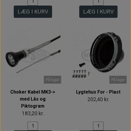
LÆG I KURV
LÆG I KURV
På lager
På lager
Choker Kabel MK3->
Lygtehus For - Plast
med Lås og
202,40 kr.
Piktogram
183,20 kr.