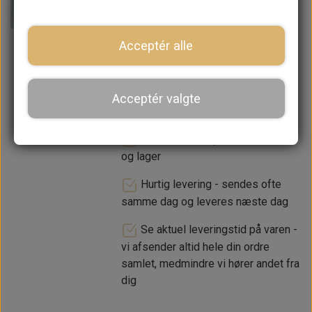
−
+
Acceptér alle
LÆG I KURV
Acceptér valgte
Dansk webshop, kundeservice
og lager
Hurtig levering - sendes ofte
samme dag og leveres næste dag
Se aktuel leveringstid på varen -
vi afsender altid hele din ordre
samlet, medmindre vi hører andet fra
dig