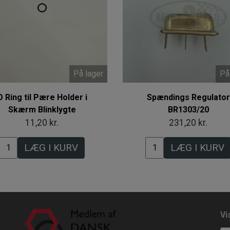
På lager
På
O Ring til Pære Holder i
Spændings Regulator
Skærm Blinklygte
BR1303/20
11,20 kr.
231,20 kr.
LÆG I KURV
LÆG I KURV
Vi