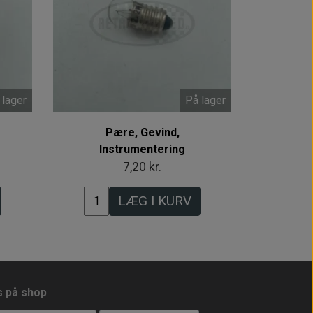
 lager
På lager
Pære, Gevind,
Instrumentering
7,20 kr.
LÆG I KURV
s på shop