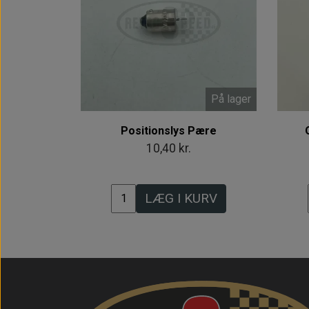
På lager
Positionslys Pære
10,40 kr.
LÆG I KURV