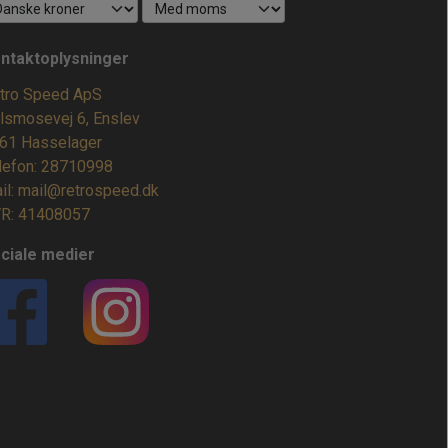
ntaktoplysninger
tro Speed ApS
lsmosevej 6, Enslev
61 Hasselager
lefon: 28710998
il: mail@retrospeed.dk
R: 41408057
ciale medier