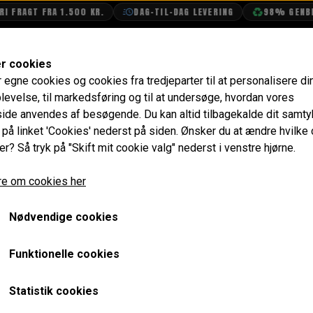
RAGT FRA 1.500 KR.
DAG-TIL-DAG LEVERING
98% GENBRUGS
SHOP
OLIETECH
VANDPOLERING
er cookies
r egne cookies og cookies fra tredjeparter til at personalisere di
Vindafvisere til Døre med Vinduesoprul MK3->
levelse, til markedsføring og til at undersøge, hvordan vores
de anvendes af besøgende. Du kan altid tilbagekalde dit samt
Vindafvisere til Døre me
e på linket 'Cookies' nederst på siden.
Ønsker du at ændre hvilke
er? Så tryk på "Skift mit cookie valg" nederst i venstre hjørne.
716,00 kr.
e om cookies her
Varenummer: 12400 3052
Nødvendige cookies
Monteres nemt i dørkanten uden klips/tape.
Funktionelle cookies
Hos RetroSpeed anbefaler vi altid at montere disse på en 
eller til udlandet. Ved montering af disse opnår du disse fo
Statistik cookies
Der kommer ikke regn ind ved kørsel med åbne vindu