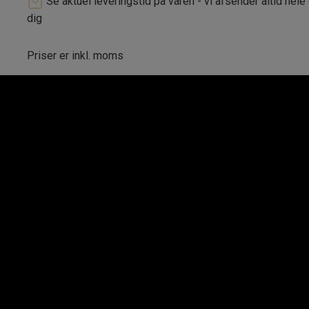
Se aktuel leveringstid på varen - vi afsender altid hele
dig
Priser er inkl. moms