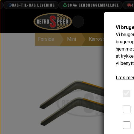
DAG-TIL-DAG LEVERING
98% GENBRUGSEMBALLAGE
FRI F
Vi brug
Vi bruge
Forside
Mini
Karrosseri
Døre
BOOK TID
brugerop
hjemmesi
PROJEKTER
at trykk
TEKNISK DATA
vi benytt
OM OS
Læs mer
OLIETECH
VANDPOLERING