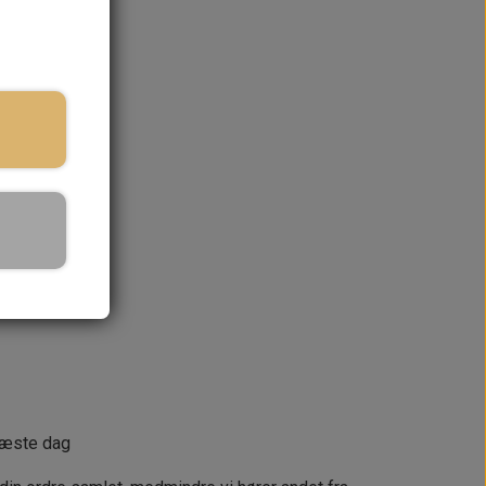
rekte i hovedet.
ringstid
KURV
næste dag