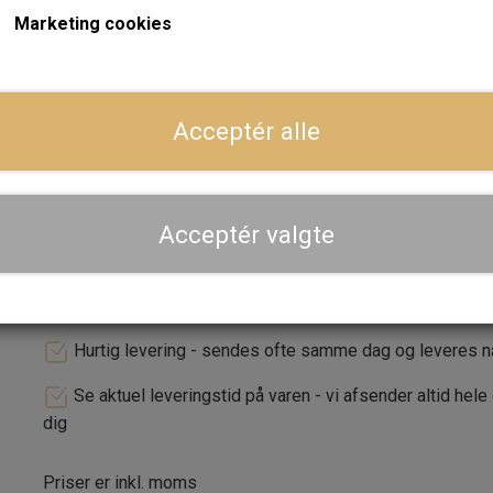
Krydsmål 4x101.6mm
Marketing cookies
ET 24mm
Acceptér alle
Forventet leveringstid:
4-5 uger (vi underretter dig nærme
LÆG I 
−
+
Acceptér valgte
Dansk webshop, kundeservice og lager
Hurtig levering - sendes ofte samme dag og leveres 
Se aktuel leveringstid på varen - vi afsender altid hele
dig
Priser er inkl. moms