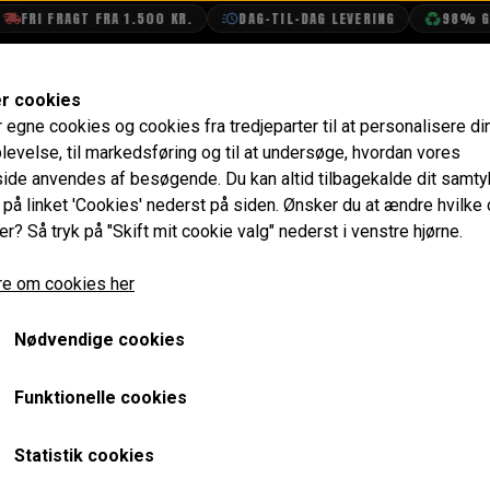
FRI FRAGT FRA 1.500 KR.
DAG-TIL-DAG LEVERING
98% GEN
SHOP
OLIETECH
VANDPOLERING
er cookies
r egne cookies og cookies fra tredjeparter til at personalisere di
& Dæk
10" Hjul
BRM Hjulsæt 4.5x10" og Yokohama A0
levelse, til markedsføring og til at undersøge, hvordan vores
de anvendes af besøgende. Du kan altid tilbagekalde dit samt
BRM Hjulsæt 4.5x10" og
e på linket 'Cookies' nederst på siden.
Ønsker du at ændre hvilke
er? Så tryk på "Skift mit cookie valg" nederst i venstre hjørne.
6.096,00 kr.
e om cookies her
Varenummer: BRM4510SORT
Nødvendige cookies
Komplet aluminiums hjulsæt (4 fælge) med Yokohama A008
medfølger. Klar til montering
Funktionelle cookies
Bredde 4.5"
Statistik cookies
Diameter 10"