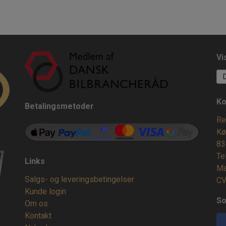
Vi
Ko
Betalingsmetoder
Re
Kø
83
Te
Links
Ma
Salgs- og leveringsbetingelser
CV
Kunde login
So
Om os
Kontakt