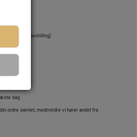
re kort efter bestilling)
KURV
næste dag
 din ordre samlet, medmindre vi hører andet fra