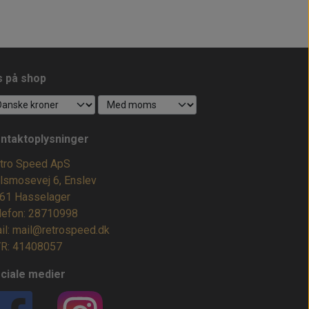
s på shop
ntaktoplysninger
tro Speed ApS
lsmosevej 6, Enslev
61 Hasselager
lefon: 28710998
il: mail@retrospeed.dk
R: 41408057
ciale medier