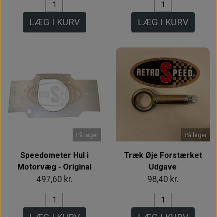
LÆG I KURV
LÆG I KURV
På lager
På lager
Speedometer Hul i
Træk Øje Forstærket
Motorvæg - Original
Udgave
497,60 kr.
98,40 kr.