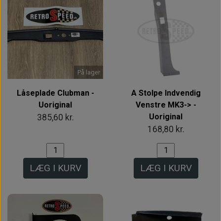
På lager
Låseplade Clubman -
A Stolpe Indvendig
Uoriginal
Venstre MK3-> -
Uoriginal
385,60 kr.
168,80 kr.
LÆG I KURV
LÆG I KURV