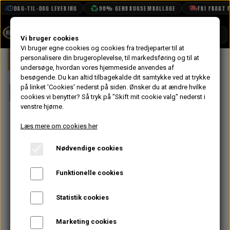
DAG-TIL-DAG LEVERING
98% GENBRUGSEMBALLAGE
FRI FRAGT FRA 1
SHOP
Vi bruger cookies
Vi bruger egne cookies og cookies fra tredjeparter til at
Forside
personalisere din brugeroplevelse, til markedsføring og til at
Mini
Karrosseri
Front
BOOK TID
undersøge, hvordan vores hjemmeside anvendes af
besøgende. Du kan altid tilbagekalde dit samtykke ved at trykke
PROJEKTER
Front
på linket 'Cookies' nederst på siden.
Ønsker du at ændre hvilke
TEKNISK DATA
cookies vi benytter? Så tryk på "Skift mit cookie valg" nederst i
venstre hjørne.
OM OS
Læs mere om cookies her
OLIETECH
Nødvendige cookies
VANDPOLERING
Funktionelle cookies
Statistik cookies
Marketing cookies