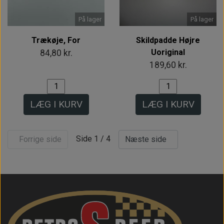
På lager
På lager
Trækøje, For
Skildpadde Højre
Uoriginal
84,80 kr.
189,60 kr.
LÆG I KURV
LÆG I KURV
Side 1 / 4
Forrige side
Næste side