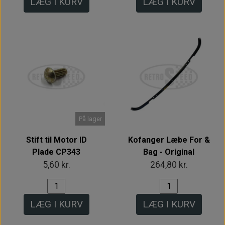
LÆG I KURV
LÆG I KURV
På lager
Stift til Motor ID
Kofanger Læbe For &
Plade CP343
Bag - Original
5,60 kr.
264,80 kr.
LÆG I KURV
LÆG I KURV