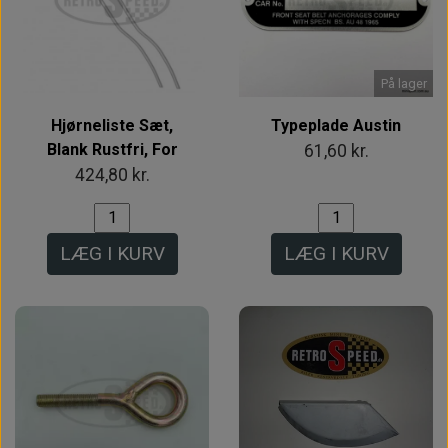
På lager
Hjørneliste Sæt,
Typeplade Austin
Blank Rustfri, For
61,60 kr.
424,80 kr.
LÆG I KURV
LÆG I KURV