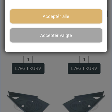
På lager
Acceptér alle
Gummi
Blænd Plade til
Gennemføring,
Torpedoplade,
Acceptér valgte
Varmeslange, Stor,
Varmeslanger eller
50mm/2"
Hovedcylindre
49,60 kr.
88,80 kr.
LÆG I KURV
LÆG I KURV