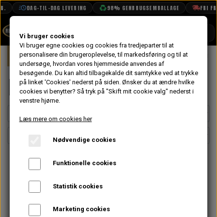
.
DAG-TIL-DAG LEVERING
98% GENBRUGSEMBALLAGE
FRI FRA
SHOP
Vi bruger cookies
Vi bruger egne cookies og cookies fra tredjeparter til at
Forside
personalisere din brugeroplevelse, til markedsføring og til at
Mini
Karrosseri
Front
Motorr
BOOK TID
undersøge, hvordan vores hjemmeside anvendes af
besøgende. Du kan altid tilbagekalde dit samtykke ved at trykke
PROJEKTER
Motorrum
på linket 'Cookies' nederst på siden.
Ønsker du at ændre hvilke
TEKNISK DATA
cookies vi benytter? Så tryk på "Skift mit cookie valg" nederst i
venstre hjørne.
OM OS
Læs mere om cookies her
OLIETECH
Nødvendige cookies
VANDPOLERING
Funktionelle cookies
Statistik cookies
Marketing cookies