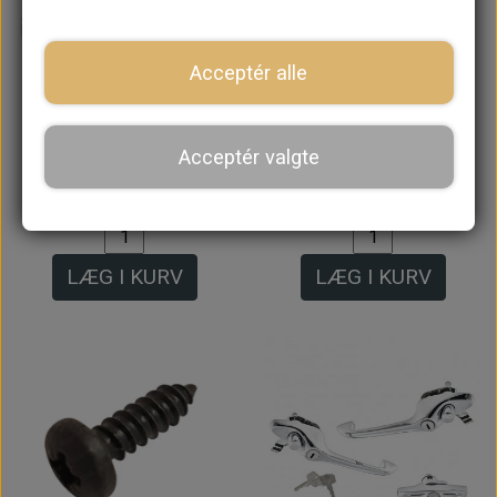
På lager
Acceptér alle
FS Rå nøgle, Mini
Håndtagssæt,
dørhåndtag og
Udvendig til MK3
Acceptér valgte
bagklap, NOS
døre og bagklap
24,80 kr.
1.168,80 kr.
LÆG I KURV
LÆG I KURV