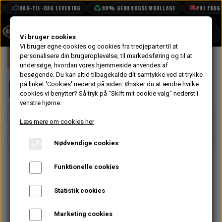
DAG-TIL-DAG LEVERING
98% GENBRUGSEMBALLAGE
FRI FRAGT F
SHOP
Vi bruger cookies
Vi bruger egne cookies og cookies fra tredjeparter til at
Forside
personalisere din brugeroplevelse, til markedsføring og til at
Mini
Eksteriør
Håndtag
BOOK TID
undersøge, hvordan vores hjemmeside anvendes af
besøgende. Du kan altid tilbagekalde dit samtykke ved at trykke
PROJEKTER
Håndtag
på linket 'Cookies' nederst på siden.
Ønsker du at ændre hvilke
TEKNISK DATA
cookies vi benytter? Så tryk på "Skift mit cookie valg" nederst i
venstre hjørne.
OM OS
Læs mere om cookies her
OLIETECH
Nødvendige cookies
VANDPOLERING
Funktionelle cookies
Statistik cookies
Marketing cookies