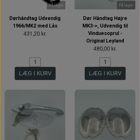
På lager
På lager
Dørhåndtag Udvendig
Dør Håndtag Højre
1966/MK2 med Lås
MK3->, Udvendig til
Vinduesoprul -
431,20 kr.
Original Leyland
480,00 kr.
LÆG I KURV
LÆG I KURV