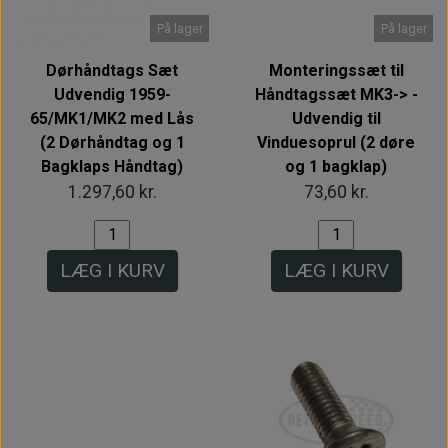
På lager
På lager
Dørhåndtags Sæt
Monteringssæt til
Udvendig 1959-
Håndtagssæt MK3-> -
65/MK1/MK2 med Lås
Udvendig til
(2 Dørhåndtag og 1
Vinduesoprul (2 døre
Bagklaps Håndtag)
og 1 bagklap)
1.297,60 kr.
73,60 kr.
LÆG I KURV
LÆG I KURV
Intet billede