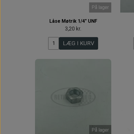
På lager
Låse Møtrik 1/4" UNF
3,20 kr.
LÆG I KURV
På lager