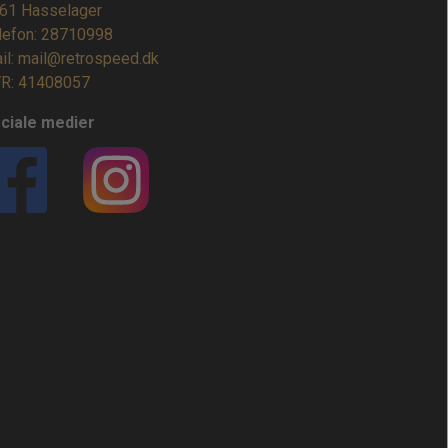
61 Hasselager
lefon: 28710998
il: mail@retrospeed.dk
R: 41408057
ciale medier