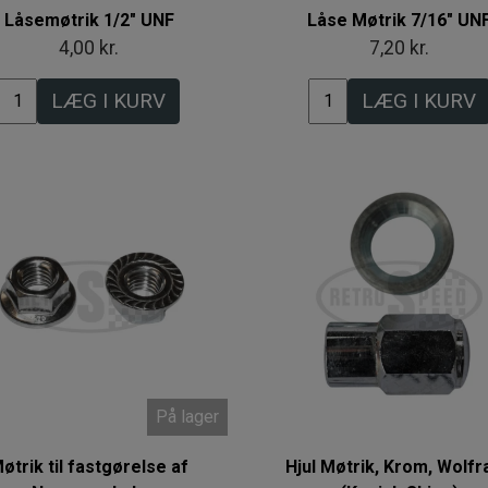
Låsemøtrik 1/2" UNF
Låse Møtrik 7/16" UN
4,00 kr.
7,20 kr.
LÆG I KURV
LÆG I KURV
På lager
øtrik til fastgørelse af
Hjul Møtrik, Krom, Wolfr