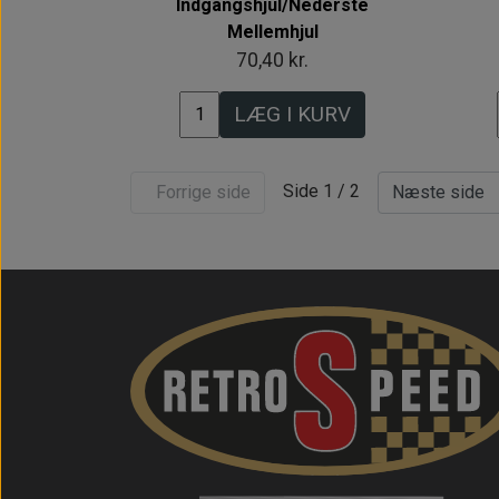
Indgangshjul/Nederste
Mellemhjul
70,40 kr.
LÆG I KURV
Side 1 / 2
Forrige side
Næste side