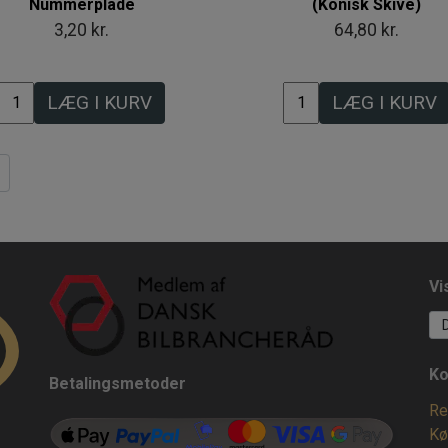
Nummerplade
(Konisk Skive)
3,20 kr.
64,80 kr.
LÆG I KURV
LÆG I KURV
Vi
Ko
Betalingsmetoder
Re
Kø