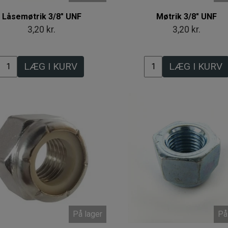
Låsemøtrik 3/8" UNF
Møtrik 3/8" UNF
3,20 kr.
3,20 kr.
LÆG I KURV
LÆG I KURV
På lager
På