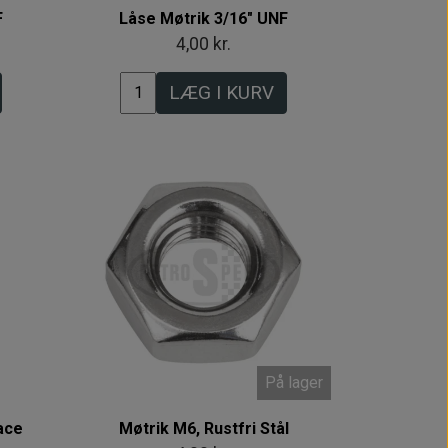
F
Låse Møtrik 3/16" UNF
4,00 kr.
LÆG I KURV
På lager
ace
Møtrik M6, Rustfri Stål