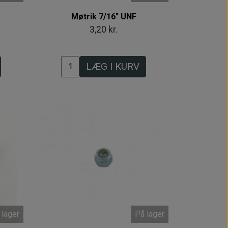
Møtrik 7/16" UNF
3,20 kr.
LÆG I KURV
 lager
På lager