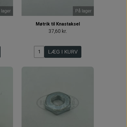
 lager
På lager
Møtrik til Knastaksel
37,60 kr.
LÆG I KURV