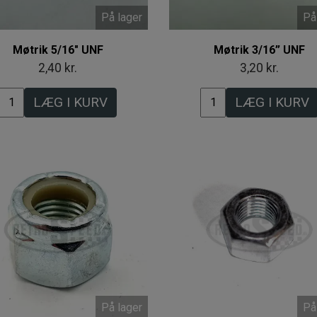
På lager
På
Møtrik 5/16" UNF
Møtrik 3/16” UNF
2,40 kr.
3,20 kr.
LÆG I KURV
LÆG I KURV
På lager
På