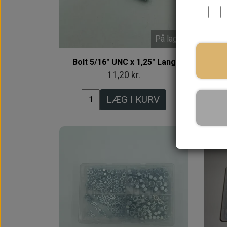
På lager
Bolt 5/16" UNC x 1,25" Lang
11,20 kr.
LÆG I KURV