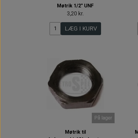
Møtrik 1/2" UNF
3,20 kr.
LÆG I KURV
På lager
Møtrik til
M