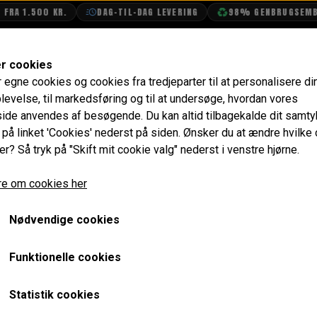
1.500 KR.
DAG-TIL-DAG LEVERING
98% GENBRUGSEMBALLAG
SHOP
OLIETECH
VANDPOLERING
er cookies
r egne cookies og cookies fra tredjeparter til at personalisere di
rikker
levelse, til markedsføring og til at undersøge, hvordan vores
de anvendes af besøgende. Du kan altid tilbagekalde dit samt
e på linket 'Cookies' nederst på siden.
Ønsker du at ændre hvilke
er? Så tryk på "Skift mit cookie valg" nederst i venstre hjørne.
Side 1 / 2
Forrige side
Næste side
e om cookies her
Nødvendige cookies
Funktionelle cookies
Statistik cookies