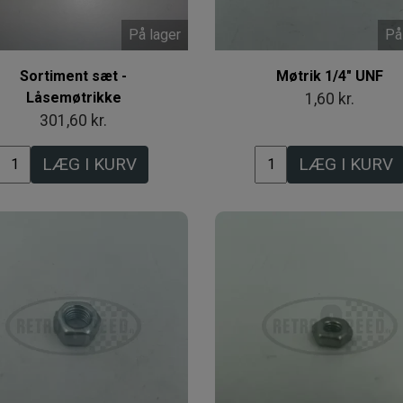
På lager
På
Sortiment sæt -
Møtrik 1/4" UNF
Låsemøtrikke
1,60 kr.
301,60 kr.
LÆG I KURV
LÆG I KURV