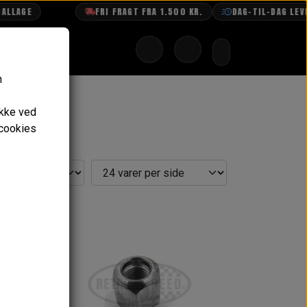
E
FRI FRAGT FRA 1.500 KR.
DAG-TIL-DAG LEVERING
n
ykke ved
 cookies