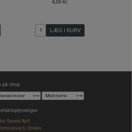
4,00 kr.
LÆG I KURV
s på shop
ntaktoplysninger
tro Speed ApS
lsmosevej 6, Enslev