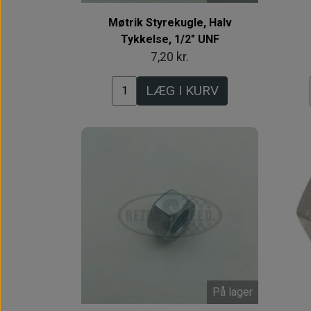
Møtrik Styrekugle, Halv
Tykkelse, 1/2" UNF
7,20 kr.
LÆG I KURV
På lager