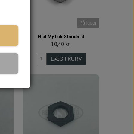
 lager
På lager
F
Hjul Møtrik Standard
10,40 kr.
LÆG I KURV