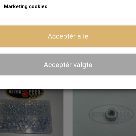
Marketing cookies
På lager
På
Acceptér alle
Møtrik 1/4" UNF - Tynd
Låsemøtrik 5/16" UN
4,00 kr.
4,00 kr.
LÆG I KURV
LÆG I KURV
Acceptér valgte