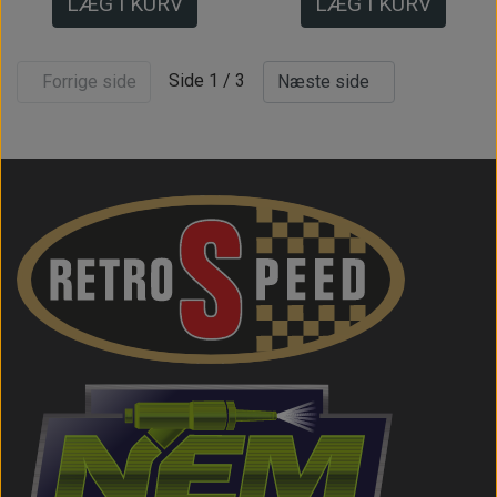
LÆG I KURV
LÆG I KURV
Side 1 / 3
Forrige side
Næste side