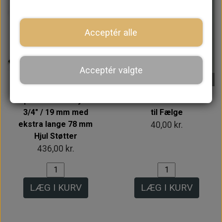
Acceptér alle
Acceptér valgte
På lager
Spacer Sæt til Hjul -
Krom Bolt-on Ventil
3/4" / 19 mm med
til Fælge
ekstra lange 78 mm
40,00 kr.
Hjul Støtter
436,00 kr.
LÆG I KURV
LÆG I KURV