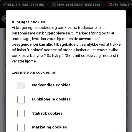
DAG-TIL-DAG LEVERING
98% GENBRUGSEMBALLAGE
FRI FRAGT FRA 
SHOP
Vi bruger cookies
Vi bruger egne cookies og cookies fra tredjeparter til at
Forside
personalisere din brugeroplevelse, til markedsføring og til at
Mini
Styling
Fælge & Dæk
Mon
BOOK TID
undersøge, hvordan vores hjemmeside anvendes af
besøgende. Du kan altid tilbagekalde dit samtykke ved at trykke
PROJEKTER
Montering &
på linket 'Cookies' nederst på siden.
Ønsker du at ændre hvilke
TEKNISK DATA
cookies vi benytter? Så tryk på "Skift mit cookie valg" nederst i
venstre hjørne.
Tilbehør
OM OS
Læs mere om cookies her
OLIETECH
Nødvendige cookies
Side 1 / 3
Forrige side
Næste side
VANDPOLERING
Funktionelle cookies
Statistik cookies
Marketing cookies