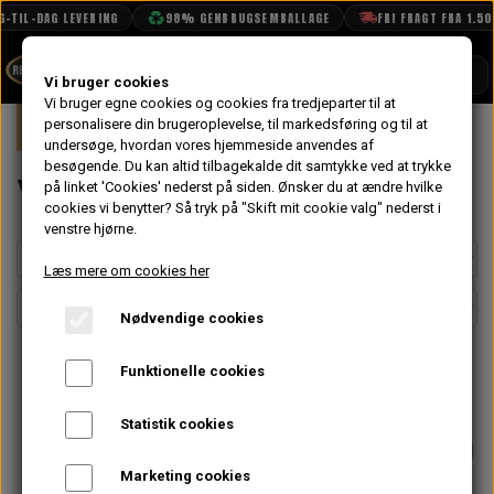
IL-DAG LEVERING
98% GENBRUGSEMBALLAGE
FRI FRAGT FRA 1.500 K
SHOP
Vi bruger cookies
Vi bruger egne cookies og cookies fra tredjeparter til at
Forside
personalisere din brugeroplevelse, til markedsføring og til at
Mini
Motor
Topstykke
Vippetø
BOOK TID
undersøge, hvordan vores hjemmeside anvendes af
besøgende. Du kan altid tilbagekalde dit samtykke ved at trykke
PROJEKTER
Vippetøj
på linket 'Cookies' nederst på siden.
Ønsker du at ændre hvilke
TEKNISK DATA
cookies vi benytter? Så tryk på "Skift mit cookie valg" nederst i
venstre hjørne.
OM OS
Læs mere om cookies her
OLIETECH
Nødvendige cookies
VANDPOLERING
Funktionelle cookies
Statistik cookies
Marketing cookies