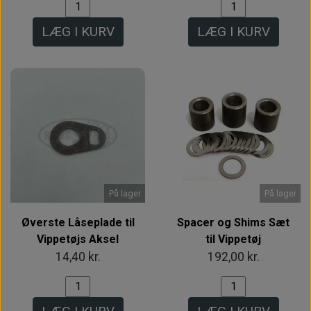
LÆG I KURV
LÆG I KURV
På lager
På lager
Øverste Låseplade til
Spacer og Shims Sæt
Vippetøjs Aksel
til Vippetøj
14,40 kr.
192,00 kr.