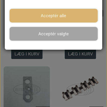
På lager
På lager
Acceptér alle
Stødstang,
Varmehane, Original
850/998/1100
Design, MK3->
Acceptér valgte
57,00 kr.
117,60 kr.
LÆG I KURV
LÆG I KURV