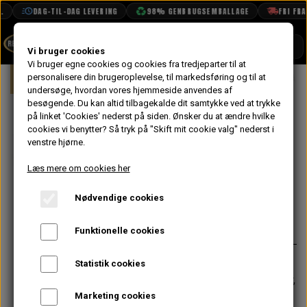
DAG-TIL-DAG LEVERING
98% GENBRUGSEMBALLAGE
FRI FRAGT
SHOP
Vi bruger cookies
Vi bruger egne cookies og cookies fra tredjeparter til at
Forside
personalisere din brugeroplevelse, til markedsføring og til at
Mini
Eksteriør
Front Gitter
Aus
BOOK TID
undersøge, hvordan vores hjemmeside anvendes af
besøgende. Du kan altid tilbagekalde dit samtykke ved at trykke
PROJEKTER
Austin MK1
på linket 'Cookies' nederst på siden.
Ønsker du at ændre hvilke
TEKNISK DATA
cookies vi benytter? Så tryk på "Skift mit cookie valg" nederst i
Frontgitter
venstre hjørne.
OM OS
"Wavy" Sæt
Læs mere om cookies her
OLIETECH
Nødvendige cookies
VANDPOLERING
3.440,00 kr.
Varenummer: 14A7299KIT
Funktionelle cookies
MK1 wavy frontgitter med
Statistik cookies
moustache, moustache ender, skruer,
klips og popnitter.
Marketing cookies