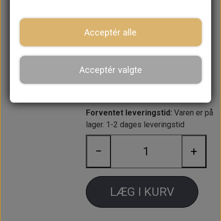
Støddæmper bolt nederst. Lavet i
EN8 stål og med 3/8" UNF gevind.
Acceptér alle
Møtrikker medfølger.
Det er en god idé at skifte disse for
Acceptér valgte
at give en bedre montering af
støddæmperne.
Forventet leveringstid:
Varen er på
lager. 1-2 dages leveringstid
−
+
LÆG I KURV