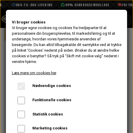
.
DAG-TIL-DAG LEVERING
98% GENBRUGSEMBALLAGE
FRI FRAG
SHOP
Vi bruger cookies
Vi bruger egne cookies og cookies fra tredjeparter til at
Forside
personalisere din brugeroplevelse, til markedsføring og til at
Mini
Undervogn & Styrtøj
For
BOOK TID
undersøge, hvordan vores hjemmeside anvendes af
besøgende. Du kan altid tilbagekalde dit samtykke ved at trykke
PROJEKTER
Bolt,
på linket 'Cookies' nederst på siden.
Ønsker du at ændre hvilke
TEKNISK DATA
cookies vi benytter? Så tryk på "Skift mit cookie valg" nederst i
Støddæmper,
venstre hjørne.
OM OS
Forreste
Læs mere om cookies her
OLIETECH
Øverste
Nødvendige cookies
VANDPOLERING
På lager
Bærearm
Funktionelle cookies
108,00 kr.
Statistik cookies
Varenummer: C-AJJ3361
Marketing cookies