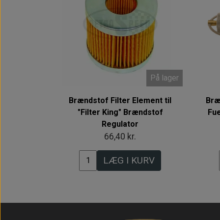
På lager
Brændstof Filter Element til
Bræ
"Filter King" Brændstof
Fue
Regulator
66,40 kr.
LÆG I KURV