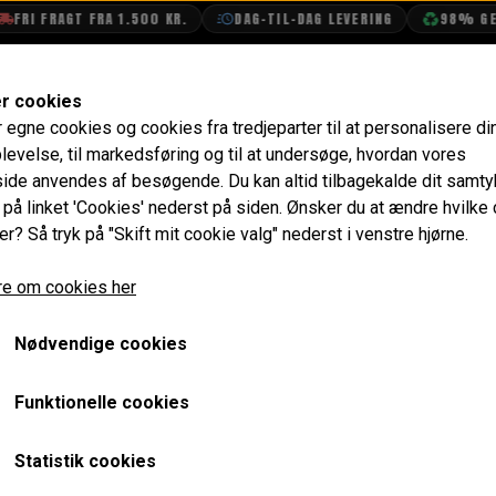
RI FRAGT FRA 1.500 KR.
DAG-TIL-DAG LEVERING
98% GENB
SHOP
OLIETECH
VANDPOLERING
er cookies
r egne cookies og cookies fra tredjeparter til at personalisere di
stofsystem
Rør, Pedal, Slange, Kabel & Montering
Bræ
levelse, til markedsføring og til at undersøge, hvordan vores
de anvendes af besøgende. Du kan altid tilbagekalde dit samt
Brændstof Filter Element t
e på linket 'Cookies' nederst på siden.
Ønsker du at ændre hvilke
er? Så tryk på "Skift mit cookie valg" nederst i venstre hjørne.
Brændstof Regulator
e om cookies her
112,80 kr.
Varenummer: RA002
Nødvendige cookies
Passer til Filter King den store brændstof regulatorer FPR
Funktionelle cookies
Forventet leveringstid:
Varen er ikke på lager. Ca. 14 da
Statistik cookies