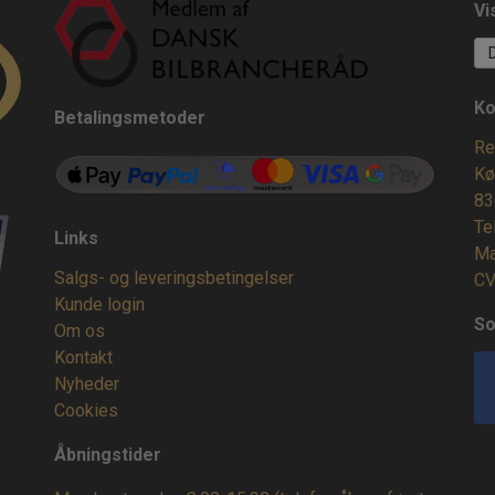
Vi
Ko
Betalingsmetoder
Re
Kø
83
Te
Links
Ma
Salgs- og leveringsbetingelser
CV
Kunde login
So
Om os
Kontakt
Nyheder
Cookies
Åbningstider