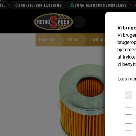
DAG-TIL-DAG LEVERING
98% GENBRUGSEMBALLAGE
F
Vi brug
Vi bruge
Forside
Mini
Indsugning & Brænd
BOOK TID
brugerop
hjemmesi
PROJEKTER
at trykk
TEKNISK DATA
vi benytt
OM OS
Læs mer
OLIETECH
VANDPOLERING