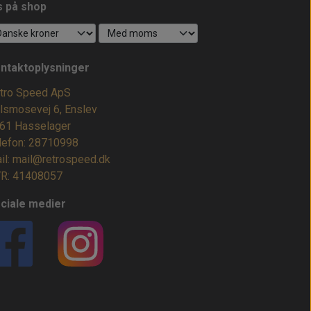
s på shop
ntaktoplysninger
tro Speed ApS
lsmosevej 6, Enslev
61 Hasselager
lefon: 28710998
il: mail@retrospeed.dk
R: 41408057
ciale medier