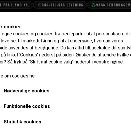
FRA 1.500 KR.
DAG-TIL-DAG LEVERING
98% GENBRUGSEMBA
SHOP
OLIETECH
VANDPOLERING
er cookies
r egne cookies og cookies fra tredjeparter til at personalisere di
lik
Bremserørs sæt, 1980-1988 - Højrestyret
levelse, til markedsføring og til at undersøge, hvordan vores
de anvendes af besøgende. Du kan altid tilbagekalde dit samt
Bremserørs sæt, 1980-198
e på linket 'Cookies' nederst på siden.
Ønsker du at ændre hvilke
er? Så tryk på "Skift mit cookie valg" nederst i venstre hjørne.
1.690,40 kr.
e om cookies her
Varenummer: GB4999
Nødvendige cookies
Passer til for/bag opdeling med "Gul" type 2-kreds brem
Bruges også til ombygninger fra tromle til skivebremser.
Funktionelle cookies
I begge tilfælde må man regne med enkelte rør skal tilpas
Statistik cookies