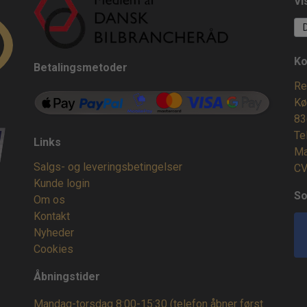
Vi
Ko
Betalingsmetoder
Re
Kø
83
Te
Links
Ma
Salgs- og leveringsbetingelser
CV
Kunde login
So
Om os
Kontakt
Nyheder
Cookies
Åbningstider
Mandag-torsdag 8:00-15:30 (telefon åbner først