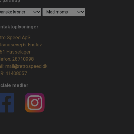
s på shop
ntaktoplysninger
tro Speed ApS
lsmosevej 6, Enslev
61 Hasselager
lefon: 28710998
il: mail@retrospeed.dk
R: 41408057
ciale medier