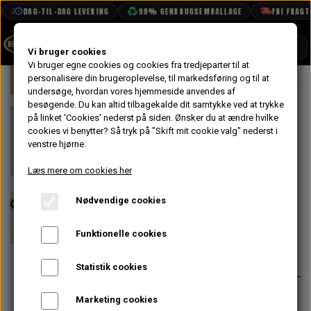
DAG-TIL-DAG LEVERING
98% GENBRUGSEMBALLAGE
FRI FRAGT FR
SHOP
Vi bruger cookies
Vi bruger egne cookies og cookies fra tredjeparter til at
Forside
personalisere din brugeroplevelse, til markedsføring og til at
Mini
Karrosseri
Døre
Dørhængs
BOOK TID
undersøge, hvordan vores hjemmeside anvendes af
besøgende. Du kan altid tilbagekalde dit samtykke ved at trykke
PROJEKTER
Dørhængsel
på linket 'Cookies' nederst på siden.
Ønsker du at ændre hvilke
TEKNISK DATA
cookies vi benytter? Så tryk på "Skift mit cookie valg" nederst i
Højre Øverste
venstre hjørne.
OM OS
På lager
Mk3-> -
Læs mere om cookies her
OLIETECH
Uoriginal
Nødvendige cookies
VANDPOLERING
Funktionelle cookies
163,20 kr.
Varenummer: CZH202MS
Statistik cookies
Indvendig dørhængsel
Marketing cookies