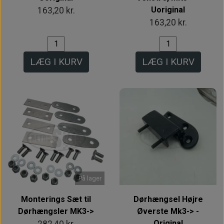
Uoriginal
163,20 kr.
163,20 kr.
LÆG I KURV
LÆG I KURV
På lager
Monterings Sæt til
Dørhængsel Højre
Dørhængsler MK3->
Øverste Mk3-> -
Original
282,40 kr.