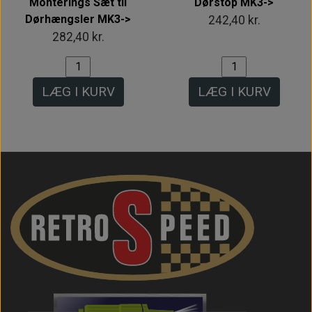
Monterings Sæt til
Dørstop MK3->
Dørhængsler MK3->
242,40 kr.
282,40 kr.
LÆG I KURV
LÆG I KURV