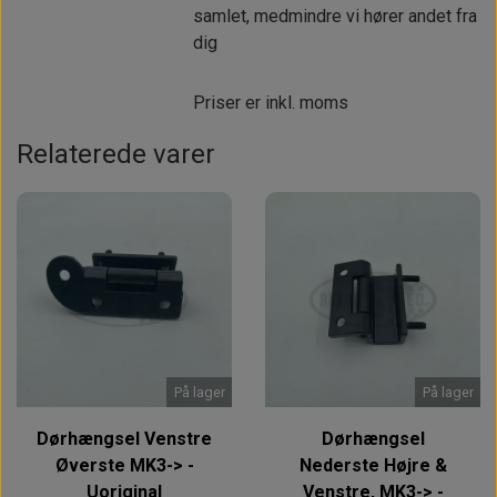
samlet, medmindre vi hører andet fra
dig
Priser er inkl. moms
Relaterede varer
På lager
På lager
Dørhængsel Venstre
Dørhængsel
Øverste MK3-> -
Nederste Højre &
Uoriginal
Venstre, MK3-> -