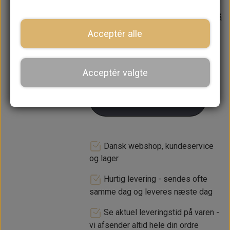
Forventet leveringstid:
Varen er på
lager. 1-2 dages leveringstid
Acceptér alle
−
+
Acceptér valgte
LÆG I KURV
Dansk webshop, kundeservice
og lager
Hurtig levering - sendes ofte
samme dag og leveres næste dag
Se aktuel leveringstid på varen -
vi afsender altid hele din ordre