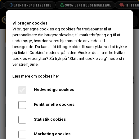
DAG-TIL-DAG LEVERING
98% GENBRUGSEMBALLAGE
FRI FRAGT 
SHOP
Vi bruger cookies
Vi bruger egne cookies og cookies fra tredjeparter til at
Forside
personalisere din brugeroplevelse, til markedsføring og til at
Mini
Undervogn & Styrtøj
For
BOOK TID
undersøge, hvordan vores hjemmeside anvendes af
besøgende. Du kan altid tilbagekalde dit samtykke ved at trykke
PROJEKTER
Forbro Gummi
på linket 'Cookies' nederst på siden.
Ønsker du at ændre hvilke
TEKNISK DATA
cookies vi benytter? Så tryk på "Skift mit cookie valg" nederst i
Ophæng
venstre hjørne.
OM OS
Tværvange/Midt
Læs mere om cookies her
OLIETECH
Oval 1976->
Nødvendige cookies
VANDPOLERING
På lager
Funktionelle cookies
38,40 kr.
Varenummer: KGE100060
Statistik cookies
Der skal bruges 2 stk - på
Marketing cookies