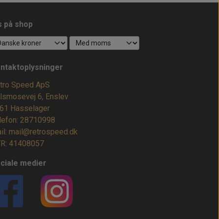
s på shop
ntaktoplysninger
tro Speed ApS
lsmosevej 6, Enslev
61 Hasselager
lefon: 28710998
il: mail@retrospeed.dk
R: 41408057
ciale medier