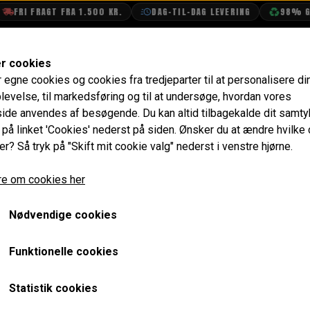
FRI FRAGT FRA 1.500 KR.
DAG-TIL-DAG LEVERING
98% GEN
SHOP
OLIETECH
VANDPOLERING
er cookies
r egne cookies og cookies fra tredjeparter til at personalisere di
rt 900 kr.
levelse, til markedsføring og til at undersøge, hvordan vores
de anvendes af besøgende. Du kan altid tilbagekalde dit samt
Gavekort 900 kr.
e på linket 'Cookies' nederst på siden.
Ønsker du at ændre hvilke
er? Så tryk på "Skift mit cookie valg" nederst i venstre hjørne.
720,00 kr.
e om cookies her
Varenummer: GK900
Nødvendige cookies
Vælg mellem fysisk eller elektronisk gavekort når du klikker
Gavekortet er til brug hos RetroSpeed og det kan benyttes
Funktionelle cookies
Ved brug i shoppen benyttes den gavekort kode som står
Statistik cookies
mail efter købet.