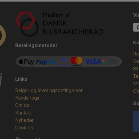
Vi
Ko
Betalingsmetoder
Re
Kø
83
Te
Links
Ma
Salgs- og leveringsbetingelser
CV
Kunde login
So
Om os
Kontakt
Nyheder
Cookies