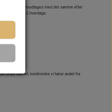
s i faktura, der modtages med det samme efter
ler sendes på 1-2 hverdage.
KURV
næste dag
 din ordre samlet, medmindre vi hører andet fra