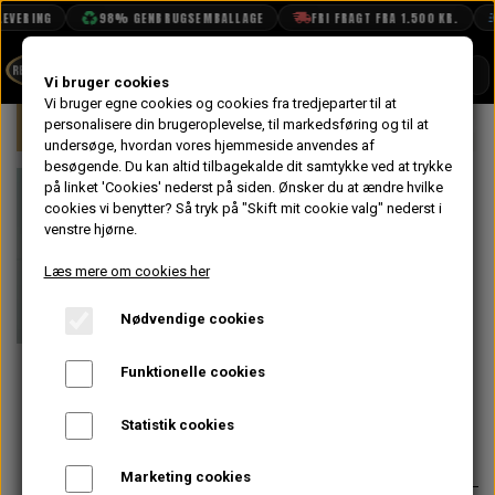
VERING
98% GENBRUGSEMBALLAGE
FRI FRAGT FRA 1.500 KR.
SHOP
Vi bruger cookies
Vi bruger egne cookies og cookies fra tredjeparter til at
Forside
personalisere din brugeroplevelse, til markedsføring og til at
Mini
Gearkasse & Drivlinje
Gearskif
BOOK TID
undersøge, hvordan vores hjemmeside anvendes af
besøgende. Du kan altid tilbagekalde dit samtykke ved at trykke
PROJEKTER
Gearskifte
på linket 'Cookies' nederst på siden.
Ønsker du at ændre hvilke
TEKNISK DATA
cookies vi benytter? Så tryk på "Skift mit cookie valg" nederst i
Ophæng i
venstre hjørne.
OM OS
Gummi -
Læs mere om cookies her
OLIETECH
Standard - Til
Nødvendige cookies
VANDPOLERING
På lager
Stangskifte
Funktionelle cookies
37,60 kr.
Statistik cookies
Varenummer: 22G2205
Marketing cookies