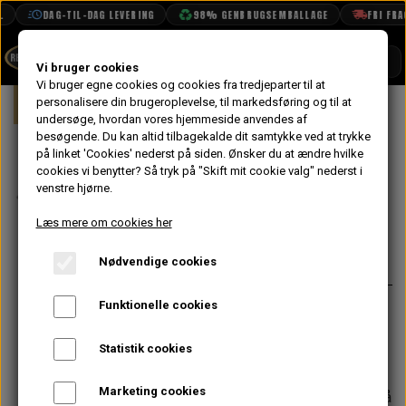
DAG-TIL-DAG LEVERING
98% GENBRUGSEMBALLAGE
FRI FRAGT
SHOP
Vi bruger cookies
Vi bruger egne cookies og cookies fra tredjeparter til at
Forside
personalisere din brugeroplevelse, til markedsføring og til at
Mini
Bremser
Håndbremse
H
BOOK TID
undersøge, hvordan vores hjemmeside anvendes af
besøgende. Du kan altid tilbagekalde dit samtykke ved at trykke
PROJEKTER
Håndbremse
på linket 'Cookies' nederst på siden.
Ønsker du at ændre hvilke
TEKNISK DATA
cookies vi benytter? Så tryk på "Skift mit cookie valg" nederst i
Arme Sæt
venstre hjørne.
OM OS
Læs mere om cookies her
164,00 kr.
OLIETECH
Nødvendige cookies
Varenummer: SMN10005
VANDPOLERING
På lager
Funktionelle cookies
Monteres i ankerplader
Sælges i par
Statistik cookies
Marketing cookies
Forventet leveringstid:
Varen er på