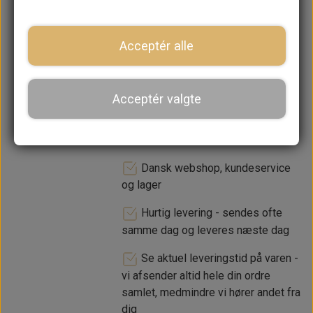
lager. 1-2 dages leveringstid
−
+
Acceptér alle
Acceptér valgte
LÆG I KURV
Dansk webshop, kundeservice
og lager
Hurtig levering - sendes ofte
samme dag og leveres næste dag
Se aktuel leveringstid på varen -
vi afsender altid hele din ordre
samlet, medmindre vi hører andet fra
dig