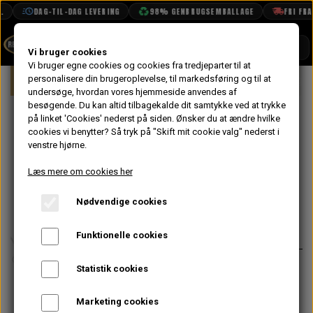
DAG-TIL-DAG LEVERING
98% GENBRUGSEMBALLAGE
FRI FRAGT
SHOP
Vi bruger cookies
Vi bruger egne cookies og cookies fra tredjeparter til at
Forside
personalisere din brugeroplevelse, til markedsføring og til at
Mini
Karrosseri
Tilbehør & Maling
BOOK TID
undersøge, hvordan vores hjemmeside anvendes af
besøgende. Du kan altid tilbagekalde dit samtykke ved at trykke
PROJEKTER
Hjørneliste Sæt,
på linket 'Cookies' nederst på siden.
Ønsker du at ændre hvilke
TEKNISK DATA
cookies vi benytter? Så tryk på "Skift mit cookie valg" nederst i
Blank Rustfri,
venstre hjørne.
OM OS
For
Læs mere om cookies her
OLIETECH
Nødvendige cookies
VANDPOLERING
424,80 kr.
Varenummer: 8B12400
Funktionelle cookies
Sælges i sæt af 2 stk.
Statistik cookies
Husk klips
Marketing cookies