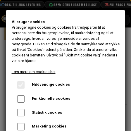
DAG-TIL-DAG LEVERING
98% GENBRUGSEMBALLAGE
FRI FRAGT FRA 
SHOP
Vi bruger cookies
Vi bruger egne cookies og cookies fra tredjeparter til at
Forside
personalisere din brugeroplevelse, til markedsføring og til at
Mini
Kølersystem, Varme, Vand & Olie
BOOK TID
undersøge, hvordan vores hjemmeside anvendes af
besøgende. Du kan altid tilbagekalde dit samtykke ved at trykke
PROJEKTER
Kølerslange
på linket 'Cookies' nederst på siden.
Ønsker du at ændre hvilke
TEKNISK DATA
cookies vi benytter? Så tryk på "Skift mit cookie valg" nederst i
Øverst, MK2->,
venstre hjørne.
OM OS
Small Bore
Læs mere om cookies her
OLIETECH
Nødvendige cookies
VANDPOLERING
På lager
30,40 kr.
Varenummer: GRH245
Funktionelle cookies
Passer til Mk2->, Small bore
Statistik cookies
Spændebånd er GHC811
Marketing cookies