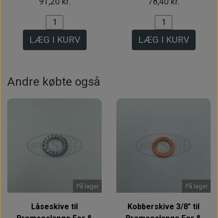
91,20 kr.
78,40 kr.
LÆG I KURV
LÆG I KURV
Andre købte også
På lager
På lager
Låseskive til
Kobberskive 3/8" til