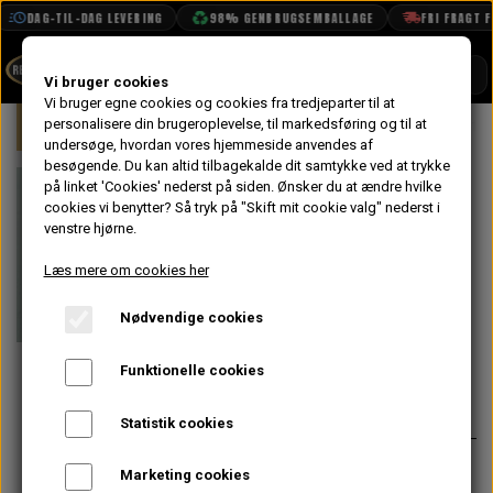
DAG-TIL-DAG LEVERING
98% GENBRUGSEMBALLAGE
FRI FRAGT FRA
SHOP
Vi bruger cookies
Vi bruger egne cookies og cookies fra tredjeparter til at
Forside
personalisere din brugeroplevelse, til markedsføring og til at
Mini
Bremser
Hydraulik
Møtri
BOOK TID
undersøge, hvordan vores hjemmeside anvendes af
besøgende. Du kan altid tilbagekalde dit samtykke ved at trykke
PROJEKTER
Møtrik,
på linket 'Cookies' nederst på siden.
Ønsker du at ændre hvilke
TEKNISK DATA
cookies vi benytter? Så tryk på "Skift mit cookie valg" nederst i
Bremseslange
venstre hjørne.
OM OS
For &
Læs mere om cookies her
OLIETECH
Koblingsslange
Nødvendige cookies
VANDPOLERING
Funktionelle cookies
19,20 kr.
Varenummer: 2K8686
Statistik cookies
Låseskive til Bremseslange for &
Marketing cookies