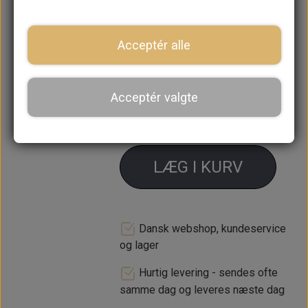
Koblings slange er
WE600101
Forventet leveringstid:
Varen er
Acceptér alle
ikke på lager. Ca. 14 dages
leveringstid
Acceptér valgte
−
+
LÆG I KURV
Dansk webshop, kundeservice
og lager
Hurtig levering - sendes ofte
samme dag og leveres næste dag