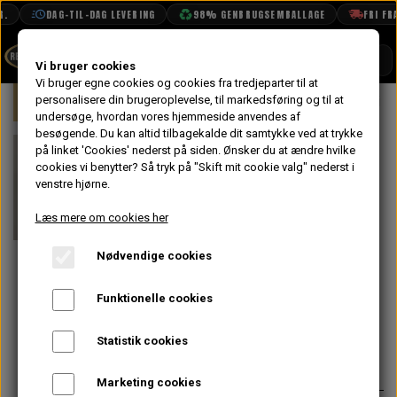
.
DAG-TIL-DAG LEVERING
98% GENBRUGSEMBALLAGE
FRI FRAG
SHOP
Vi bruger cookies
Vi bruger egne cookies og cookies fra tredjeparter til at
Forside
personalisere din brugeroplevelse, til markedsføring og til at
Mini
Styling
Emblemer
Mini 
BOOK TID
undersøge, hvordan vores hjemmeside anvendes af
besøgende. Du kan altid tilbagekalde dit samtykke ved at trykke
PROJEKTER
Mini Cooper
på linket 'Cookies' nederst på siden.
Ønsker du at ændre hvilke
TEKNISK DATA
cookies vi benytter? Så tryk på "Skift mit cookie valg" nederst i
Rosette
venstre hjørne.
OM OS
Klæbemærke til
Læs mere om cookies her
På lager
OLIETECH
Emblem
Nødvendige cookies
VANDPOLERING
Ø42mm
Funktionelle cookies
46,40 kr.
Statistik cookies
Varenummer: BADGE0002
Marketing cookies