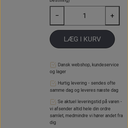
bestilling)
Minilight hjulsæt (4 fælge) 6x12" i
−
+
aluminium med guld center, blank
kant & blank centerkapsel.
Indpresningsmålet er ET -7mm med
Yokohama A539 165 / 60 12" dæk
LÆG I KURV
monteret og afbalanceret.
Krom hjulbolte og centerkapsler
medfølger.
Dansk webshop, kundeservice
og lager
Bredde 6"
Hurtig levering - sendes ofte
Diameter 12"
samme dag og leveres næste dag
Krydsmål 4x101,6mm
Se aktuel leveringstid på varen -
ET -7mm
vi afsender altid hele din ordre
samlet, medmindre vi hører andet fra
dig