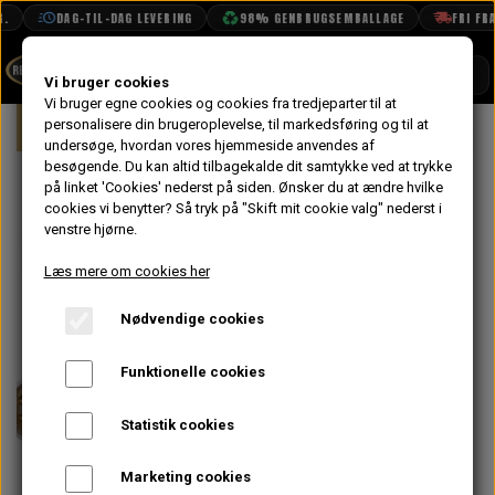
DAG-TIL-DAG LEVERING
98% GENBRUGSEMBALLAGE
FRI FRAG
SHOP
Vi bruger cookies
Vi bruger egne cookies og cookies fra tredjeparter til at
Forside
personalisere din brugeroplevelse, til markedsføring og til at
Mini
Styling
Fælge & Dæk
12"
BOOK TID
undersøge, hvordan vores hjemmeside anvendes af
besøgende. Du kan altid tilbagekalde dit samtykke ved at trykke
PROJEKTER
Minilight Alu
på linket 'Cookies' nederst på siden.
Ønsker du at ændre hvilke
TEKNISK DATA
cookies vi benytter? Så tryk på "Skift mit cookie valg" nederst i
Hjulsæt med
venstre hjørne.
OM OS
Guld Center
Læs mere om cookies her
OLIETECH
6x12" og
Nødvendige cookies
VANDPOLERING
Yokohama
Funktionelle cookies
A539
Statistik cookies
6.420,00 kr.
Marketing cookies