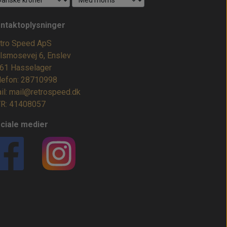
ntaktoplysninger
tro Speed ApS
lsmosevej 6, Enslev
61 Hasselager
lefon: 28710998
il: mail@retrospeed.dk
R: 41408057
ciale medier