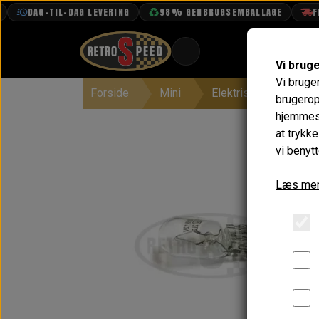
DAG-TIL-DAG LEVERING
98% GENBRUGSEMBALLAGE
FRI
Vi brug
Vi bruge
Forside
Mini
Elektrisk System
BOOK TID
brugerop
hjemmesi
PROJEKTER
at trykk
TEKNISK DATA
vi benytt
OM OS
Læs mer
OLIETECH
VANDPOLERING