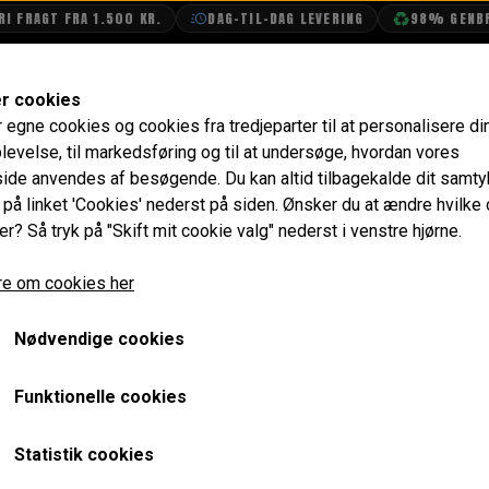
 FRAGT FRA 1.500 KR.
DAG-TIL-DAG LEVERING
98% GENBRU
SHOP
OLIETECH
VANDPOLERING
er cookies
r egne cookies og cookies fra tredjeparter til at personalisere di
Lygter & Lamper
Pære
Pære til Konsol ved Automa
levelse, til markedsføring og til at undersøge, hvordan vores
de anvendes af besøgende. Du kan altid tilbagekalde dit samt
Pære til Konsol ved Auto
e på linket 'Cookies' nederst på siden.
Ønsker du at ændre hvilke
er? Så tryk på "Skift mit cookie valg" nederst i venstre hjørne.
11,20 kr.
e om cookies her
Varenummer: GLB504
Nødvendige cookies
PÆRE TIL KONSOL VED AUTOMATGEAR-STANG
Pære uden fatning, 12V 3W, klar
Funktionelle cookies
Forventet leveringstid:
Varen er på lager. 1-2 dages leve
Statistik cookies