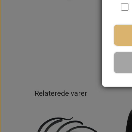
På la
Relaterede varer