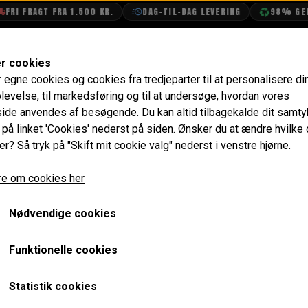
 FRAGT FRA 1.500 KR.
DAG-TIL-DAG LEVERING
98% GENBRU
SHOP
OLIETECH
VANDPOLERING
er cookies
r egne cookies og cookies fra tredjeparter til at personalisere di
røgere
Skrue og Spændeskive Sæt til Skærmforøgere
levelse, til markedsføring og til at undersøge, hvordan vores
de anvendes af besøgende. Du kan altid tilbagekalde dit samt
Skrue og Spændeskive Sæ
e på linket 'Cookies' nederst på siden.
Ønsker du at ændre hvilke
er? Så tryk på "Skift mit cookie valg" nederst i venstre hjørne.
14,40 kr.
e om cookies her
Varenummer: GAW117S
Nødvendige cookies
Originalt lavet til Mini Special skærmforøgere, men kan eg
skrues i.
Funktionelle cookies
Forventet leveringstid:
Varen er på lager. 1-2 dages leve
Statistik cookies