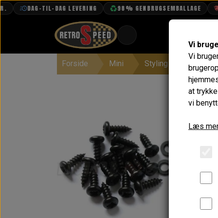
DAG-TIL-DAG LEVERING
98% GENBRUGSEMBALLAGE
FRI
Vi brug
Vi bruge
Forside
Mini
Styling
Skærmfo
BOOK TID
brugerop
hjemmesi
PROJEKTER
at trykk
TEKNISK DATA
vi benytt
OM OS
Læs mer
OLIETECH
VANDPOLERING