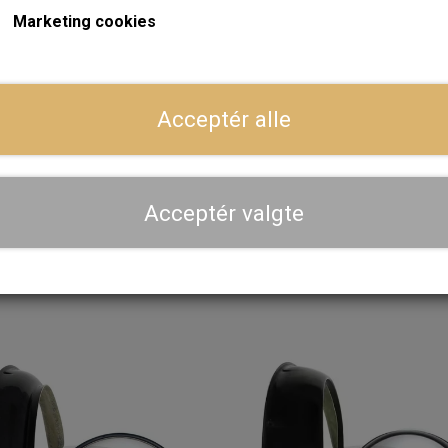
LÆG I 
−
+
Marketing cookies
ger
Dansk webshop, kundeservice og lager
Acceptér alle
Hurtig levering - sendes ofte samme dag og leveres 
Se aktuel leveringstid på varen - vi afsender altid hele
Acceptér valgte
dig
Priser er inkl. moms