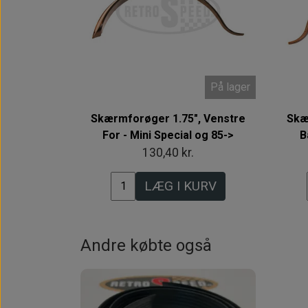
På lager
Skærmforøger 1.75", Venstre
Skæ
For - Mini Special og 85->
B
130,40 kr.
LÆG I KURV
Andre købte også