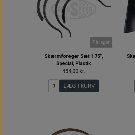
På lager
Skærmforøger Sæt 1.75",
Skæ
Special, Plastik
484,00 kr.
LÆG I KURV