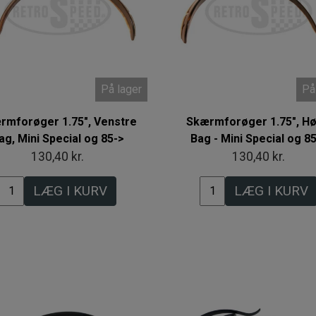
På lager
På
rmforøger 1.75", Venstre
Skærmforøger 1.75", Hø
ag, Mini Special og 85->
Bag - Mini Special og 8
130,40 kr.
130,40 kr.
LÆG I KURV
LÆG I KURV