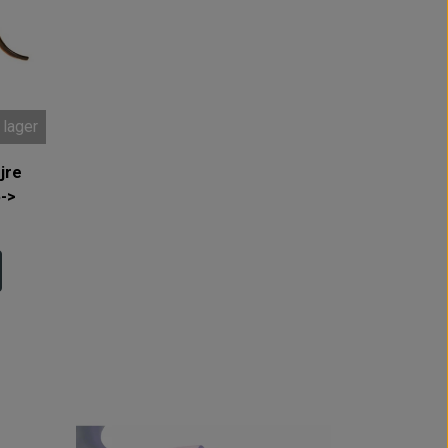
 lager
jre
5->