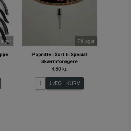
 lager
På lager
uppe
Popnitte i Sort til Special
Skærmforøgere
4,80 kr.
LÆG I KURV