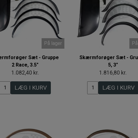
På lager
På
rmforøger Sæt - Gruppe
Skærmforøger Sæt - Gr
2 Race, 3.5"
5, 3"
1.082,40 kr.
1.816,80 kr.
LÆG I KURV
LÆG I KURV