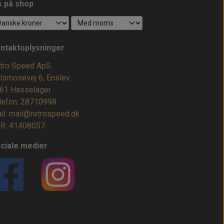
s på shop
ntaktoplysninger
tro Speed ApS
lsmosevej 6, Enslev
61 Hasselager
lefon: 28710998
il: mail@retrospeed.dk
R: 41408057
ciale medier