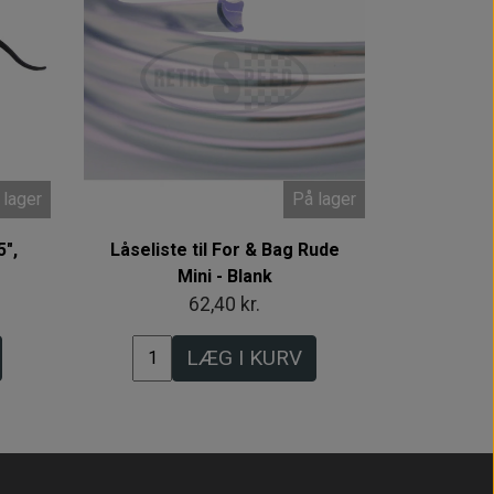
 lager
På lager
",
Låseliste til For & Bag Rude
Mini - Blank
62,40 kr.
LÆG I KURV