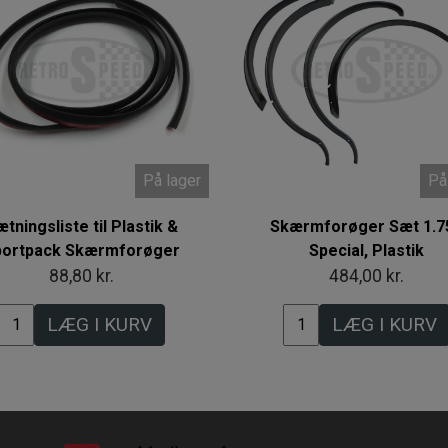
På lager
På
tningsliste til Plastik &
Skærmforøger Sæt 1.75
portpack Skærmforøger
Special, Plastik
88,80 kr.
484,00 kr.
LÆG I KURV
LÆG I KURV