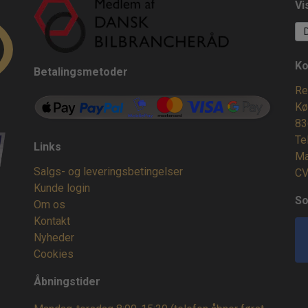
Vi
Ko
Betalingsmetoder
Re
Kø
83
Te
Links
Ma
Salgs- og leveringsbetingelser
CV
Kunde login
So
Om os
Kontakt
Nyheder
Cookies
Åbningstider