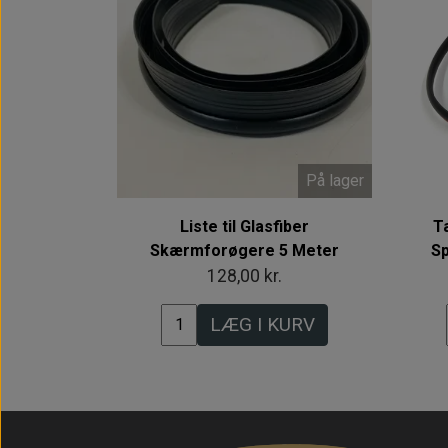
På lager
Liste til Glasfiber
Tæ
Skærmforøgere 5 Meter
S
128,00 kr.
LÆG I KURV