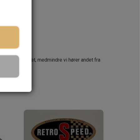
KURV
næste dag
 din ordre samlet, medmindre vi hører andet fra