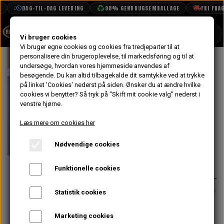
DAG-TIL-DAG LEVERING
98% GENBRUGSEMBALLAGE
FRI FRAGT 
SHOP
Vi bruger cookies
Vi bruger egne cookies og cookies fra tredjeparter til at
Forside
personalisere din brugeroplevelse, til markedsføring og til at
Mini
Motor
Topstykke
Paknin
BOOK TID
undersøge, hvordan vores hjemmeside anvendes af
besøgende. Du kan altid tilbagekalde dit samtykke ved at trykke
PROJEKTER
Toppakning i
på linket 'Cookies' nederst på siden.
Ønsker du at ændre hvilke
TEKNISK DATA
cookies vi benytter? Så tryk på "Skift mit cookie valg" nederst i
Kobber, Small
venstre hjørne.
OM OS
Bore
Læs mere om cookies her
OLIETECH
Nødvendige cookies
VANDPOLERING
På lager
181,60 kr.
Varenummer: GUG702506HG
Funktionelle cookies
Alle small bore top pakninger passer
Statistik cookies
også til 803cc & 948cc a-serie
motorer (Austin A35/A30, Morris
Marketing cookies