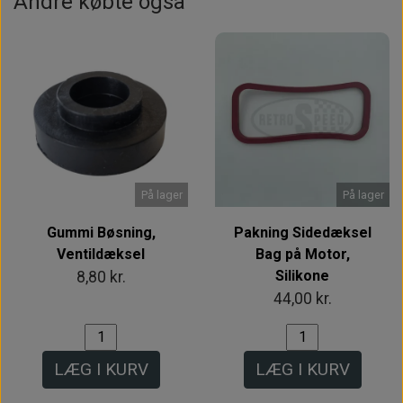
Andre købte også
På lager
På lager
Gummi Bøsning,
Pakning Sidedæksel
Ventildæksel
Bag på Motor,
Silikone
8,80 kr.
44,00 kr.
LÆG I KURV
LÆG I KURV