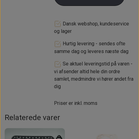
pakflader.
Komposit pakningens fordel er at
den bedre kan slutte tæt med en
Dansk webshop, kundeservice
grovere overflade ruhed som på de
og lager
fabriks bearbejdede overflader på
Hurtig levering - sendes ofte
både motorblok og topstykke, men
samme dag og leveres næste dag
kan fint holde til varme i selv kraftigt
tunede gade maskiner.
Se aktuel leveringstid på varen -
vi afsender altid hele din ordre
Passer til 850/997/998/1098 cc
samlet, medmindre vi hører andet fra
motorer
dig
OBS. Kobber side SKAL være opad!
Priser er inkl. moms
Relaterede varer